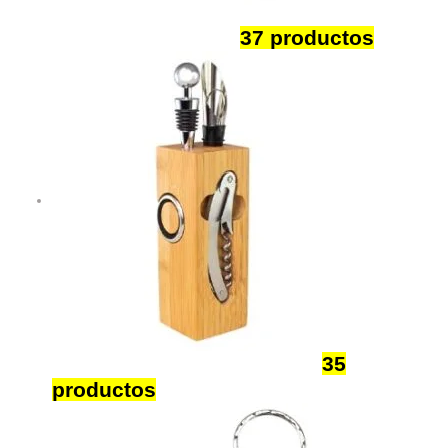
Herramientas BBQ
37 productos
Hogar Gourmet Sommelier
35
productos