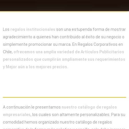
Los
regalos institucionales
son una estupenda forma de mostrar
agradecimiento a quienes han contribuido al éxito de su negocio o
simplemente promocionar su marca. En Regalos Corporativos en
Chile,
ofrecemos una amplia variedad de Artículos Publicitarios
personalizados que cumplirán ampliamente sus requerimientos
y Mejor aún a los mejores precios.
Regalos Corporativos Chile
A continuación le presentamos
nuestro catálogo de regalos
empresariales
, los cuales son altamente personalizables. Para su
comodidad hemos organizado nuestro catálogo de regalos