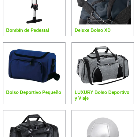
Bombín de Pedestal
Deluxe Bolso XD
Bolso Deportivo Pequeño
LUXURY Bolso Deportivo
y Viaje