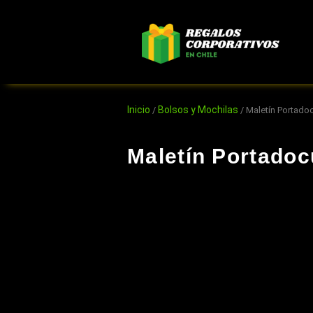
Ir
al
contenido
Inicio
Bolsos y Mochilas
/
/ Maletín Portad
Maletín Portado