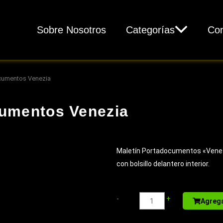
Sobre Nosotros
Categorías
Con
ocumentos Venezia
cumentos Venezia
Maletín Portadocumentos «Venezi
con bolsillo delantero interior.
Caja
-
+
Agrega
autoarmable