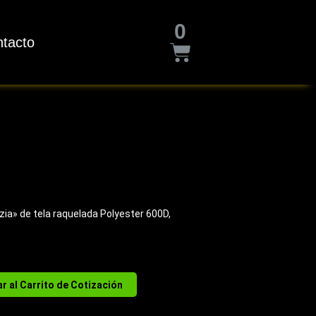
Cart
0
tacto
a» de tela raquelada Polyester 600D,
r al Carrito de Cotización