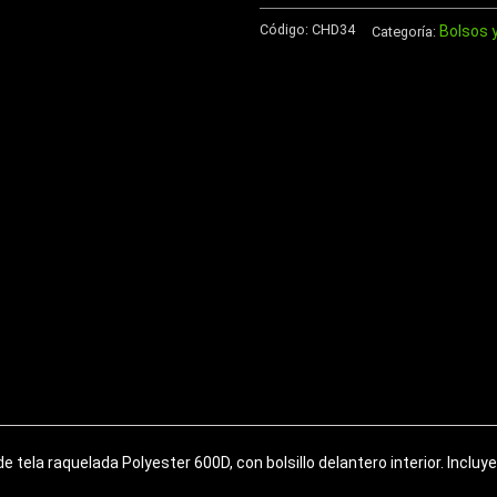
con
Código:
CHD34
Bolsos 
asas,
Categoría:
para
2
botell
cantidad
ela raquelada Polyester 600D, con bolsillo delantero interior. Incluye s