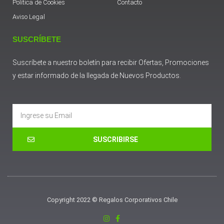
Política de Cookies
Contacto
Aviso Legal
SUSCRÍBETE
Suscríbete a nuestro boletín para recibir Ofertas, Promociones
y estar informado de la llegada de Nuevos Productos.
Email
SUSCRIBIRSE
Copyright 2022 © Regalos Corporativos Chile
I
F
n
a