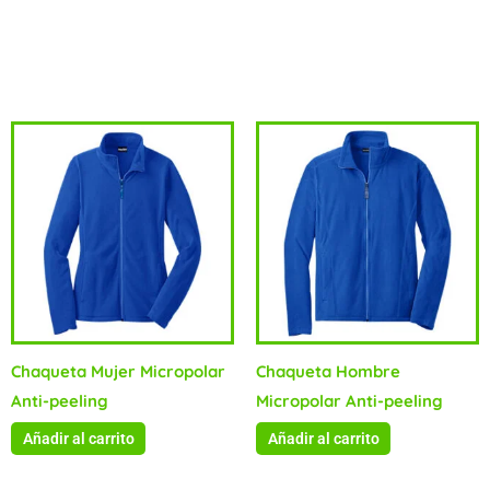
Marino (20).Sugerencia de Impresión:Bordado.
Productos relacionados
Chaqueta Mujer Micropolar
Chaqueta Hombre
Anti-peeling
Micropolar Anti-peeling
Añadir al carrito
Añadir al carrito