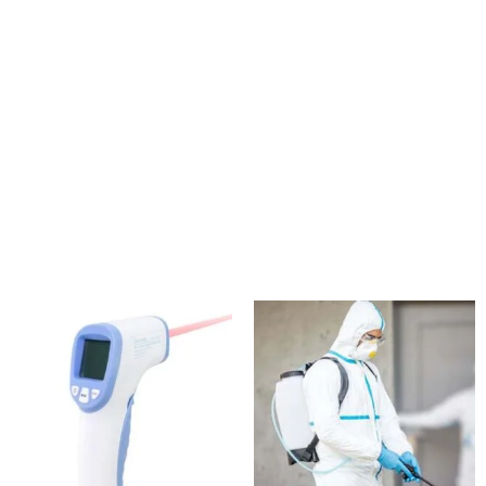
encima de la ropa de vestir.
Tamaño:110 x 195 cmPeso:56gTalla:Única
AdultosColores:Celeste (18)Presentación:En bolsa plástica
transparente individual, con etiqueta impresa de
presentación del producto.Material:PEVA
Productos relacionados