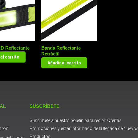
D Reflectante
Banda Reflectante
Retráctil
al carrito
Añadir al carrito
 AL
SUSCRÍBETE
Suscríbete a nuestro boletín para recibir Ofertas,
tros
Promociones y estar informado de la llegada de Nuevo
Productos.
n-chile.com