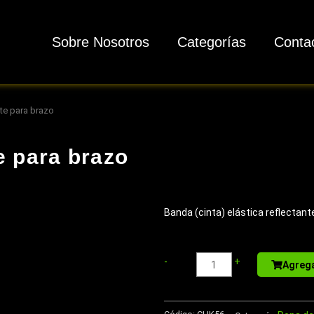
Sobre Nosotros
Categorías
Conta
te para brazo
e para brazo
Banda (cinta) elástica reflectant
Sport
-
+
Agrega
Bottle
de