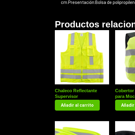
cm.Presentación:Bolsa de polipropileno
Productos relacio
Chaleco Reflectante
Cobertor
Supervisor
para Moc
Añadir al carrito
Añadir 