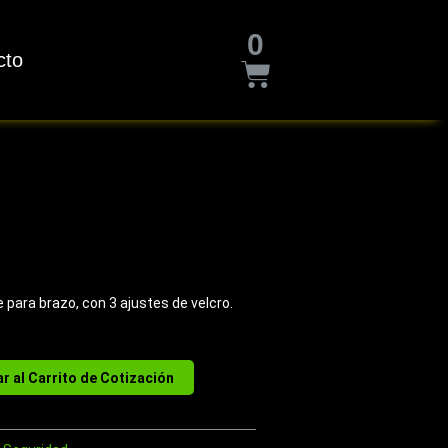
Cart
0
cto
e para brazo, con 3 ajustes de velcro.
r al Carrito de Cotización