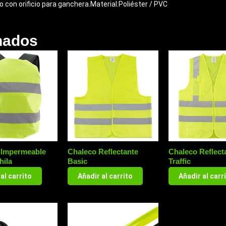
 con orificio para ganchera.Material:Poliéster / PVC
nados
 Impermeable
Chaleco Reflectante
Chaleco Reflect
hila
Basic
Traffic
al carrito
Añadir al carrito
Añadir al carr