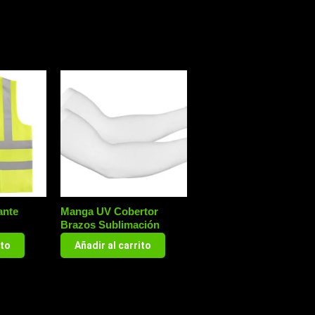
ante
Manga UV Cobertor
Brazos Sublimación
ito
Añadir al carrito