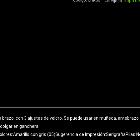
Código:
CHK56
Ropa de
Aluminio
Categoría:
750cc
cantidad
a brazo, con 3 ajustes de velcro. Se puede usar en muñeca, antebrazo 
a colgar en ganchera.
lores:Amarillo con gris (05)Sugerencia de Impresión:SerigrafíaPilas: