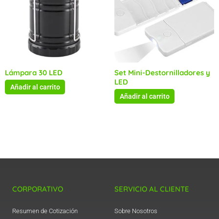
Lámpara 30 LED
Set Mini-Destornilladores y
LED
Añadir al carrito
Añadir al carrito
CORPORATIVO
SERVICIO AL CLIENTE
Resumen de Cotización
Sobre Nosotros