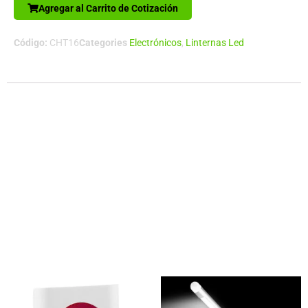
Agregar al Carrito de Cotización
Ecológico
cantidad
Código:
CHT16
Categories
Electrónicos
,
Linternas Led
Descripción
Lámpara de sobremesa de luz cálida amarilla, con luz LED
removible. Usa 3 pilas AAA (no incluidas). Gran superficie de
impresión. Presentación en caja de regalo de cartón blanco.
Tamaño:Ø Base 10.6 cm / Ø Tope 8.5 cm / Altura 15 cm
aprox.Colores:Blanco (01).Sugerencia de
Impresión:Serigrafía.Pilas:Usa 3 pilas AAA (no
incluidas).Presentación:Caja de regalo cartón blanco.
Productos relacionados