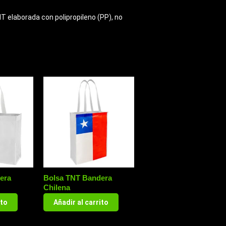
T elaborada con polipropileno (PP), no
era
Bolsa TNT Bandera
Chilena
ito
Añadir al carrito