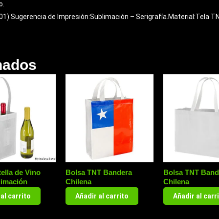
o.
1).Sugerencia de Impresión:Sublimación – Serigrafía.Material:Tela TN
nados
ella de Vino
Bolsa TNT Bandera
Bolsa TNT Band
limación
Chilena
Chilena
al carrito
Añadir al carrito
Añadir al carr