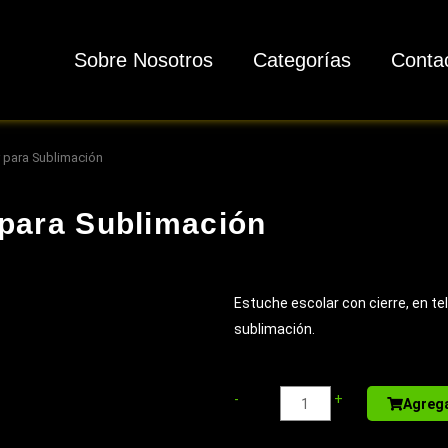
Sobre Nosotros
Categorías
Conta
 para Sublimación
 para Sublimación
Estuche escolar con cierre, en te
sublimación.
Sport
-
+
Agrega
Bottle