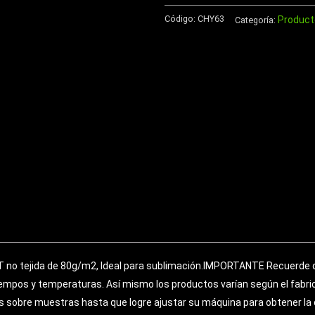
de
Código:
CHY63
Product
Aluminio
Categoría:
750cc
cantidad
PET no tejida de 80g/m2, Ideal para sublimación.IMPORTANTE Recuerde
tiempos y temperaturas. Así mismo los productos varían según el fabri
sobre muestras hasta que logre ajustar su máquina para obtener la ó