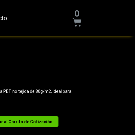
Cart
0
cto
la PET no tejida de 80g/m2, Ideal para
r al Carrito de Cotización