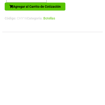
Set
Agregar al Carrito de Cotización
Ecológico
cantidad
Código:
CHY16
Categoría:
Botellas
Descripción
Botella blanca de Aluminio de 500cc. con cobertura para
Sublimación. Incluye tapa rosca plástica y mosquetón
metálico plateado. IMPORTANTE: sólo para líquidos fríos (no
térmico, sin aislante). NO CONGELAR NI LLENAR CON
BEBIDAS GASEOSAS O CALIENTES.
Tamaño:D6.6 x 21 cm.Capacidad:500 ccColores:Blanco
(01)Sugerencia de Impresión:SublimaciónPresentación:Caja
blanca de Cartón + bolsa plástica oppMaterial:Aluminio
Productos relacionados