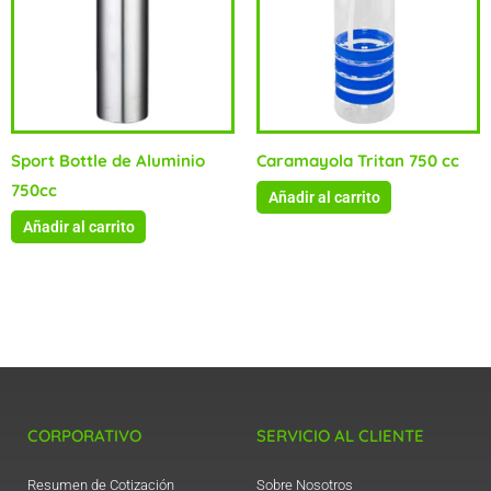
Sport Bottle de Aluminio
Caramayola Tritan 750 cc
750cc
Añadir al carrito
Añadir al carrito
CORPORATIVO
SERVICIO AL CLIENTE
Resumen de Cotización
Sobre Nosotros