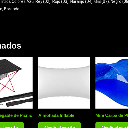
tros.Colores:Azul Rey (02), Rojo (03), Naranjo (04), Gris(07), Negro (08
a, Bordado.
nados
egable de Picnic
Almohada Inflable
Mini Carpa de P
al carrito
Añadir al carrito
Añadir al carr