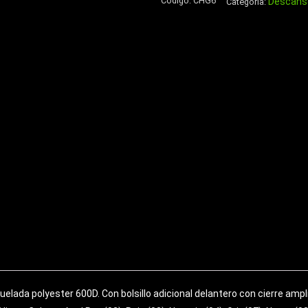
Código:
CHG6
Descanso
Aluminio
Categoría:
750cc
cantidad
lada polyester 600D. Con bolsillo adicional delantero con cierre ampli