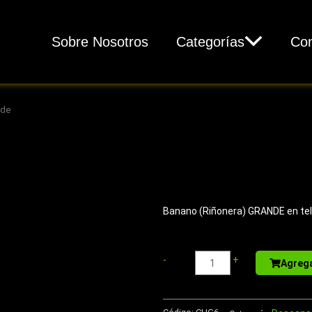
Sobre Nosotros
Categorías
Con
nde
Banano (Riñonera) GRANDE en tel
Sport
-
+
Agrega
Bottle
de