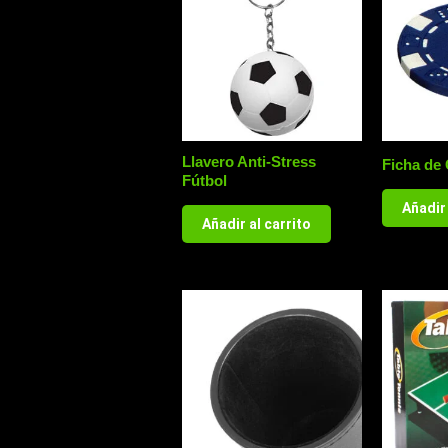
Llavero Anti-Stress
Ficha de
Fútbol
Añadir 
Añadir al carrito