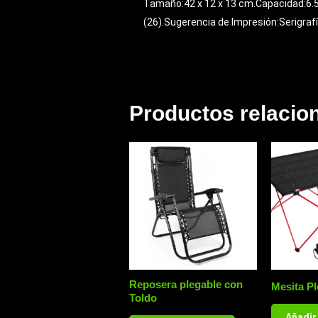
Tamaño:42 x 12 x 13 cm.Capacidad:6.5 li
(26).Sugerencia de Impresión:Serigrafí
Productos relacio
Reposera plegable con
Mesita Pl
Toldo
Añadir 