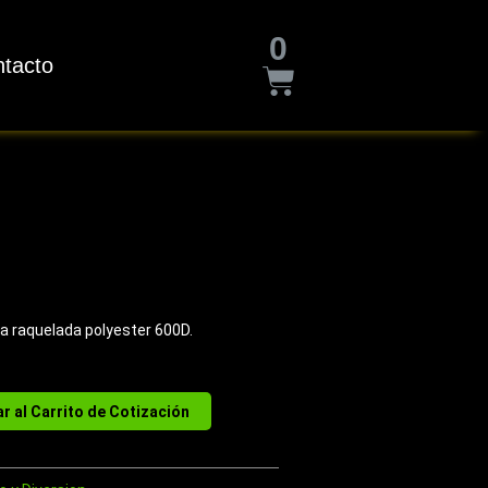
Cart
0
tacto
a raquelada polyester 600D.
r al Carrito de Cotización