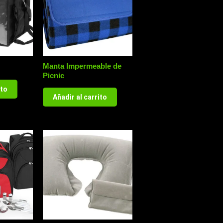
Manta Impermeable de
Picnic
ito
Añadir al carrito