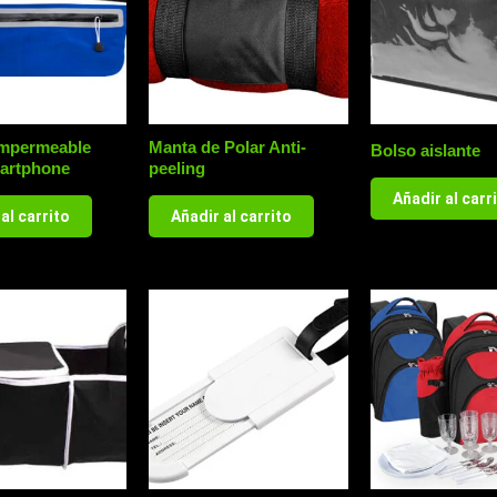
mpermeable
Manta de Polar Anti-
Bolso aislante
artphone
peeling
Añadir al carr
al carrito
Añadir al carrito