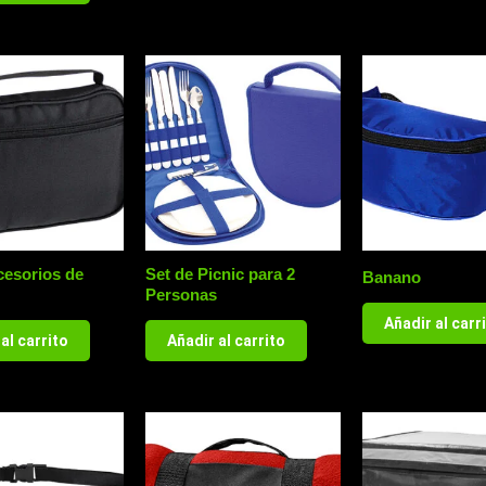
cesorios de
Set de Picnic para 2
Banano
Personas
Añadir al carr
al carrito
Añadir al carrito