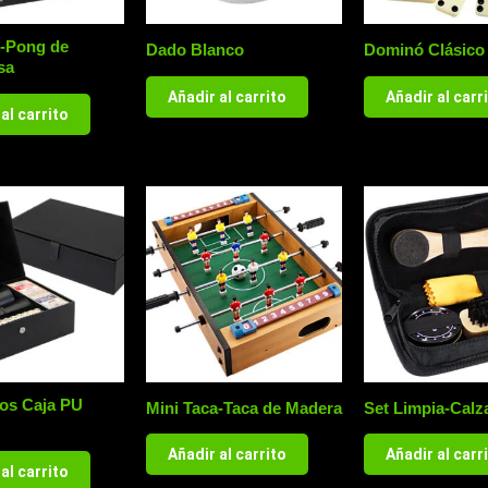
g-Pong de
Dado Blanco
Dominó Clásico
sa
Añadir al carrito
Añadir al carr
al carrito
gos Caja PU
Mini Taca-Taca de Madera
Set Limpia-Calz
Añadir al carrito
Añadir al carr
al carrito