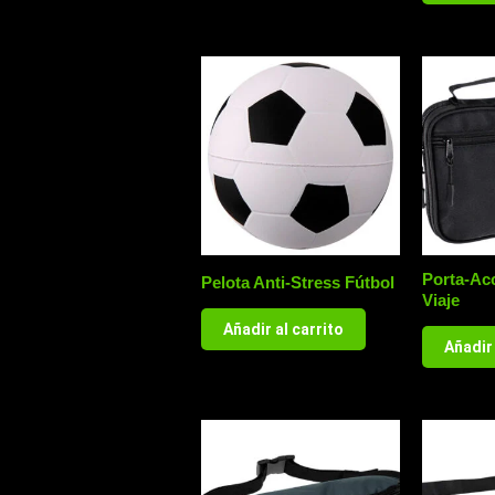
Porta-Ac
Pelota Anti-Stress Fútbol
Viaje
Añadir al carrito
Añadir 