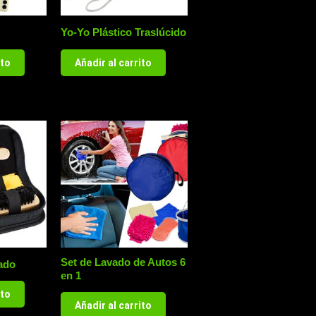
Yo-Yo Plástico Traslúcido
ito
Añadir al carrito
Set de Lavado de Autos 6
ado
en 1
ito
Añadir al carrito