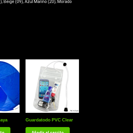
), Beige (09), Azul Marino (20), Morado
laya
Guardatodo PVC Clear
ito
Añadir al carrito