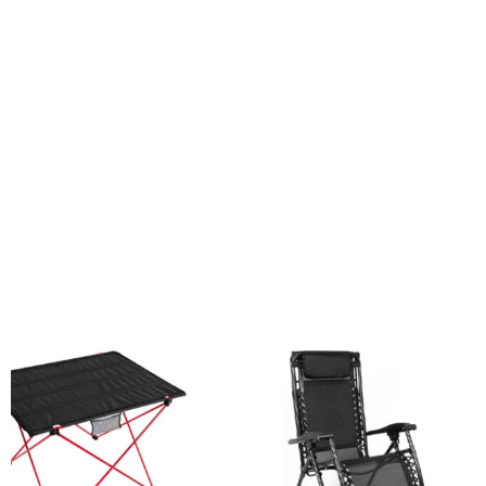
Tamaño:50 x 38 x 38 cm. aprox.Capacidad:72
litrosColores:Negro (08).Sugerencia de
Impresión:SerigrafíaAccesorios:Bandejas aislantes para
divisiones interiores y espuma sólida para el transporte de 8
latas, vasos o botellas.Material:Polyester 600D + aislante
PEVA
Productos relacionados