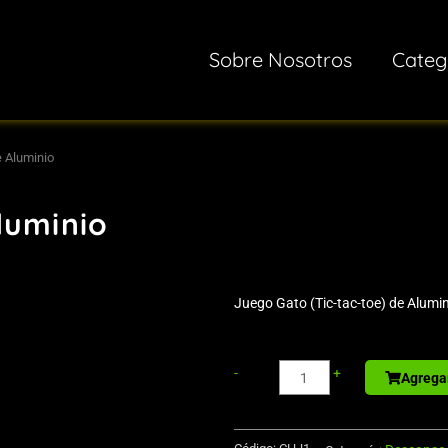
Sobre Nosotros
Categ
 Aluminio
luminio
Juego Gato (Tic-tac-toe) de Alumin
Sport
-
+
Agregar
Bottle
de