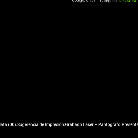
Código:
CHJ1
Descanso 
Aluminio
Categoría:
750cc
cantidad
lata (00).Sugerencia de Impresión:Grabado Láser – Pantógrafo.Presenta