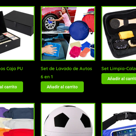
gos Caja PU
Set de Lavado de Autos
Set Limpia-Cal
6 en 1
Añadir al carri
al carrito
Añadir al carrito