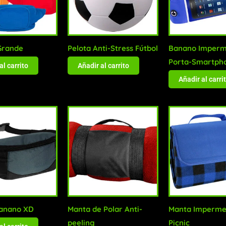
Grande
Pelota Anti-Stress Fútbol
Banano Imperm
Porta-Smartph
al carrito
Añadir al carrito
Añadir al carri
Banano XD
Manta de Polar Anti-
Manta Imperme
peeling
Picnic