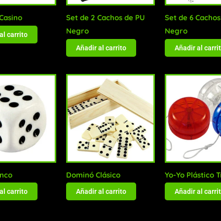
 Casino
Set de 2 Cachos de PU
Set de 6 Cachos
Negro
Negro
al carrito
Añadir al carrito
Añadir al carri
anco
Dominó Clásico
Yo-Yo Plástico T
al carrito
Añadir al carrito
Añadir al carri