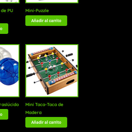
 de PU
Mini-Puzzle
Añadir al carrito
to
raslúcido
Mini Taca-Taca de
Madera
to
Añadir al carrito