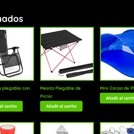
nados
 plegable con
Mesita Plegable de
Mini Carpa de P
Picnic
Añadir al carri
al carrito
Añadir al carrito