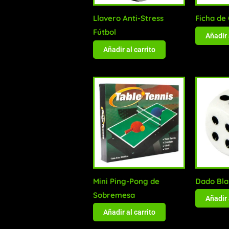
Llavero Anti-Stress
Ficha de
Fútbol
Añadir 
Añadir al carrito
Mini Ping-Pong de
Dado Bl
Sobremesa
Añadir 
Añadir al carrito