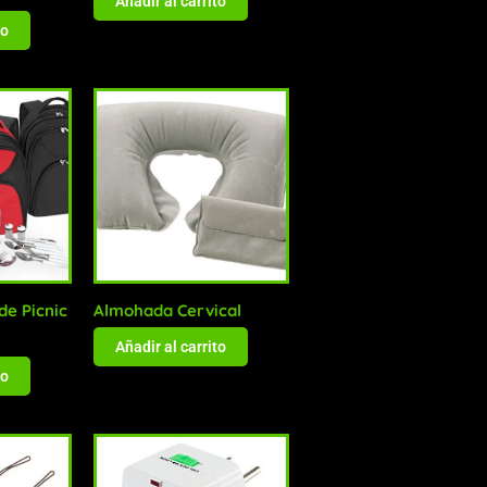
Añadir al carrito
to
de Picnic
Almohada Cervical
Añadir al carrito
to