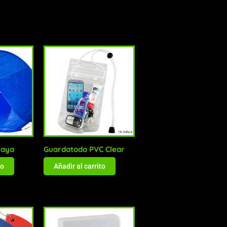
laya
Guardatodo PVC Clear
to
Añadir al carrito