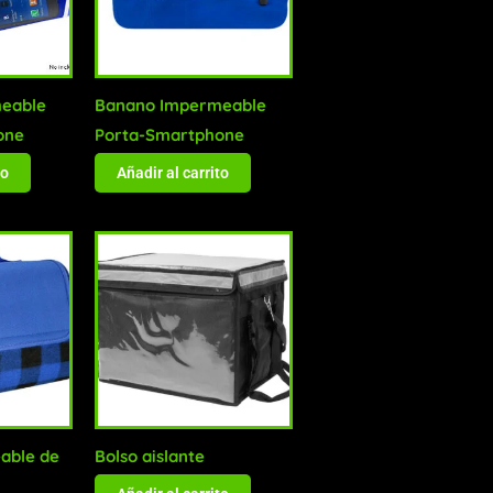
eable
Banano Impermeable
one
Porta-Smartphone
to
Añadir al carrito
able de
Bolso aislante