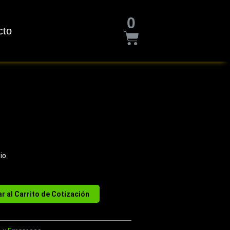
Cart
0
cto
io.
r al Carrito de Cotización