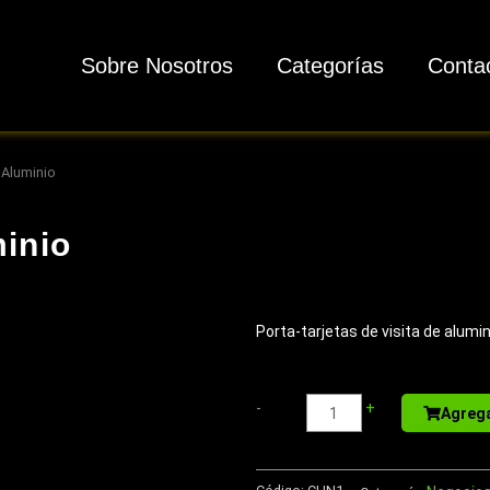
Sobre Nosotros
Categorías
Conta
 Aluminio
minio
Porta-tarjetas de visita de alumin
Sport
-
+
Agrega
Bottle
de