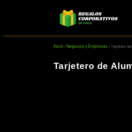
Ir
al
contenido
Inicio
Negocios y Empresas
/
/ Tarjetero de
Tarjetero de Alu