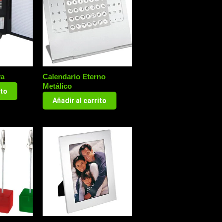
va
Calendario Eterno
Metálico
ito
Añadir al carrito