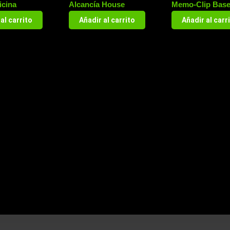
icina
Alcancía House
Memo-Clip Bas
al carrito
Añadir al carrito
Añadir al carr