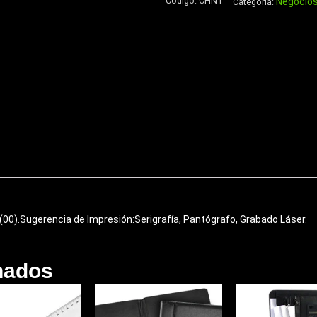
Código:
CHN1
Negocio
Aluminio
Categoría:
750cc
cantidad
 (00).Sugerencia de Impresión:Serigrafía, Pantógrafo, Grabado Láser.
nados