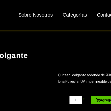
Sobre Nosotros
Categorías
Conta
colgante
Quitasol colgante redondo de Ø3
lona Poliéster UV impermeable de
Libreta
-
+
Agrega
-