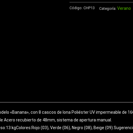
Memo
Código:
CHP13
Verano
de
Categoría:
Eco-
Cuero
cantidad
delo «Banana», con 8 cascos de lona Poliéster UV impermeable de 16
de Acero recubierto de 48mm, sistema de apertura manual.
o:13 kgColores:Rojo (03), Verde (06), Negro (08), Beige (09).Sugerenc