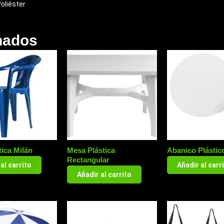
Poliéster
nados
tica Milán
Mesa Plástica
Abanico Plástic
Rectangular
al carrito
Añadir al carr
Añadir al carrito