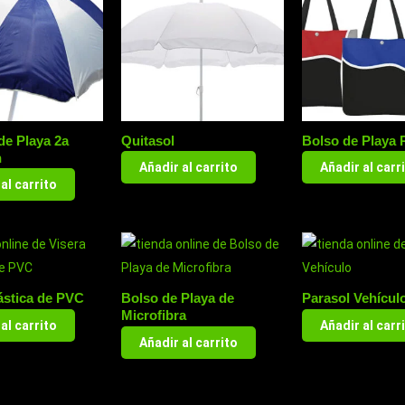
de Playa 2a
Quitasol
Bolso de Playa
n
Añadir al carrito
Añadir al carr
al carrito
ástica de PVC
Bolso de Playa de
Parasol Vehícul
Microfibra
al carrito
Añadir al carr
Añadir al carrito