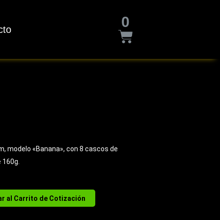
Cart
0
cto
m, modelo «Banana», con 8 cascos de
 160g.
r al Carrito de Cotización