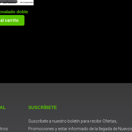
ovalado doble
al carrito
 AL
SUSCRÍBETE
Suscríbete a nuestro boletín para recibir Ofertas,
tros
Promociones y estar informado de la llegada de Nuevo