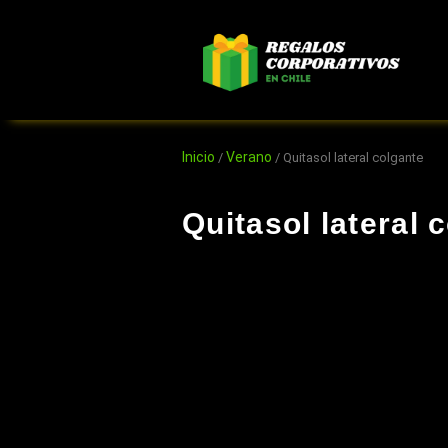
Ir
al
contenido
Inicio
Verano
/
/ Quitasol lateral colgante
Quitasol lateral 