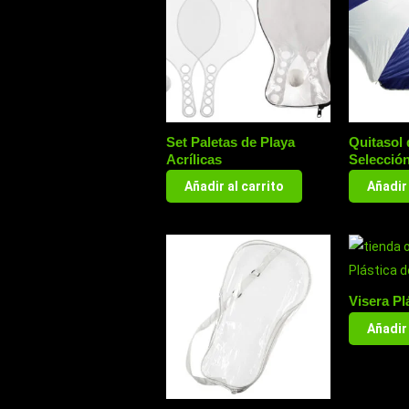
Set Paletas de Playa
Quitasol 
Acrílicas
Selecció
Añadir al carrito
Añadir 
Visera Pl
Añadir 