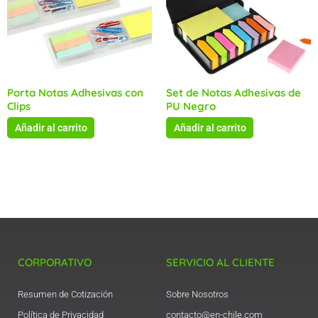
Porta Notas Adhesivas con
Set de Notas Adhesivas de
Clips
PU Negro
Añadir al carrito
Añadir al carrito
CORPORATIVO
SERVICIO AL CLIENTE
Resumen de Cotización
Sobre Nosotros
Política de Privacidad
contacto@en-chile.com