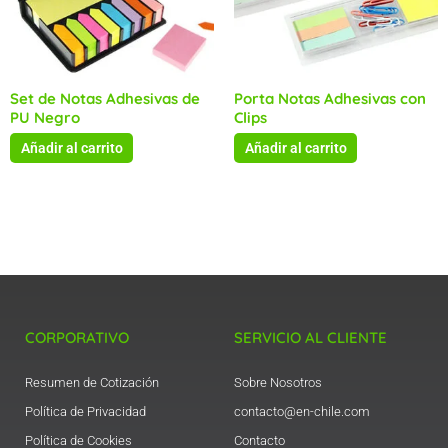
Set de Notas Adhesivas de
Porta Notas Adhesivas con
PU Negro
Clips
Añadir al carrito
Añadir al carrito
CORPORATIVO
SERVICIO AL CLIENTE
Resumen de Cotización
Sobre Nosotros
Política de Privacidad
contacto@en-chile.com
Política de Cookies
Contacto