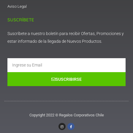
Aviso Legal
SUSCRÍBETE
Suscríbete a nuestro boletín para recibir Ofertas, Promociones y
estar informado de la llegada de Nuevos Productos.
Email
SUSCRIBIRSE
Copyright 2022 © Regalos Corporativos Chile
I
F
n
a
s
c