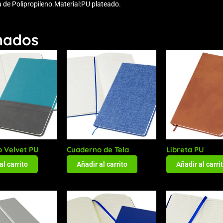
 de Polipropileno.Material:PU plateado.
nados
 Velvet PU
Cuaderno de Tela
Libreta PU
al carrito
Añadir al carrito
Añadir al carri