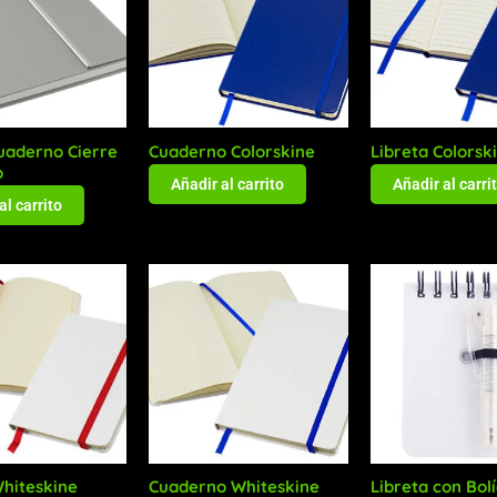
uaderno Cierre
Cuaderno Colorskine
Libreta Colorsk
o
Añadir al carrito
Añadir al carri
al carrito
Whiteskine
Cuaderno Whiteskine
Libreta con Bol