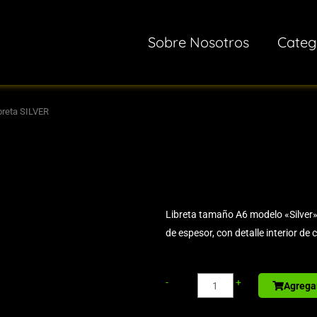
Sobre Nosotros
Categ
breta SILVER
Libreta tamaño A6 modelo «Silver»
de espesor, con detalle interior de c
Sport
-
+
Agregar
Bottle