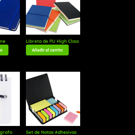
ine
Libreta de PU High Class
to
Añadir al carrito
ígrafo
Set de Notas Adhesivas