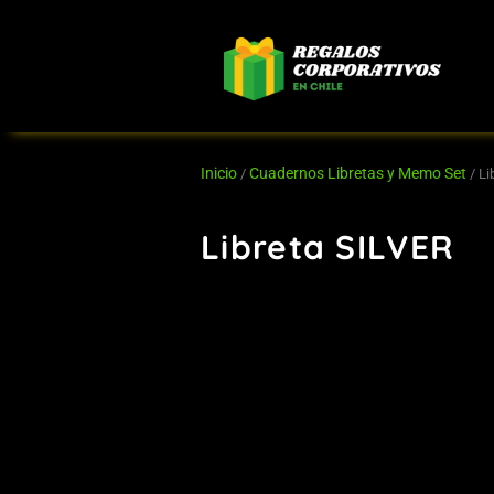
Ir
al
contenido
Inicio
Cuadernos Libretas y Memo Set
/
/ Li
Libreta SILVER