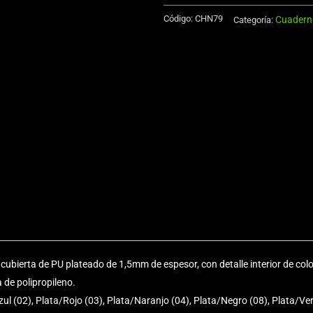
de
Código:
CHN79
Cuadern
Aluminio
Categoría:
750cc
cantidad
ubierta de PU plateado de 1,5mm de espesor, con detalle interior de color
 de polipropileno.
l (02), Plata/Rojo (03), Plata/Naranjo (04), Plata/Negro (08), Plata/Ve