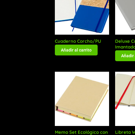
Cuaderno Corcho/PU
Deluxe C
Imantad
Añadir al carrito
Añadir 
Memo Set Ecológico con
Libreta 