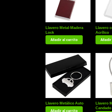
Llavero Metal-Madera
Llavero c
Lock
Acrílico
Añadir al carrito
Añadir 
Llavero Metálico Auto
Llavero M
Candado
Añadir al carrito