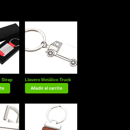
o Strap
Llavero Metálico Truck
ito
Añadir al carrito