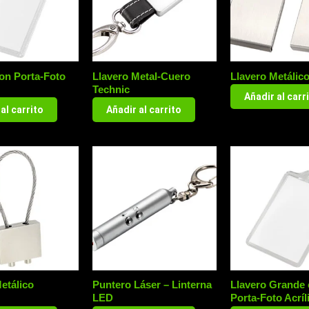
on Porta-Foto
Llavero Metal-Cuero
Llavero Metálic
Technic
Añadir al carr
al carrito
Añadir al carrito
etálico
Puntero Láser – Linterna
Llavero Grande
LED
Porta-Foto Acríl