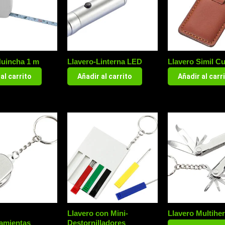
Huincha 1 m
Llavero-Linterna LED
Llavero Simil C
al carrito
Añadir al carrito
Añadir al carr
Llavero con Mini-
Llavero Multihe
ramientas
Destornilladores