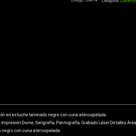
Código:
CHK14
Llavero
de
Categoría:
Eco-
Cuero
cantidad
ión en estuche laminado negro con cuna aterciopelada.
Impresión:Dome, Serigrafía, Pantografía, Grabado Láser.Detalles:Área 
 negro con cuna aterciopelada.