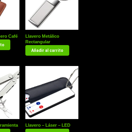
uero Café
Llavero Metálico
Rectangular
ito
Añadir al carrito
rramienta
Llavero – Láser – LED