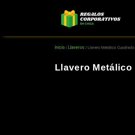
Ir
al
contenido
Inicio
Llaveros
/
/ Llavero Metálico Cuadrado
Llavero Metálico