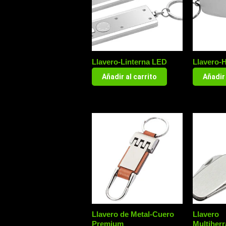
Llavero-Linterna LED
Llavero-
Añadir al carrito
Añadir 
Llavero de Metal-Cuero
Llavero
Premium
Multiher