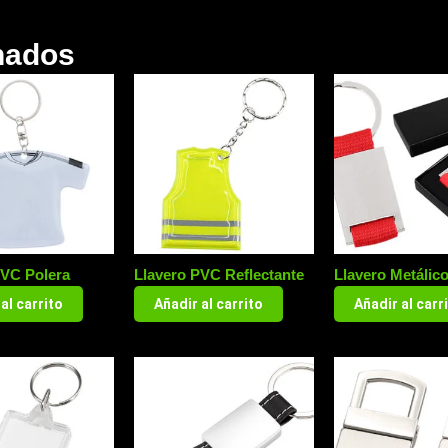
nados
PVC Polera
Llavero PVC Reflectante
Llavero Metálic
al carrito
Añadir al carrito
Añadir al carr