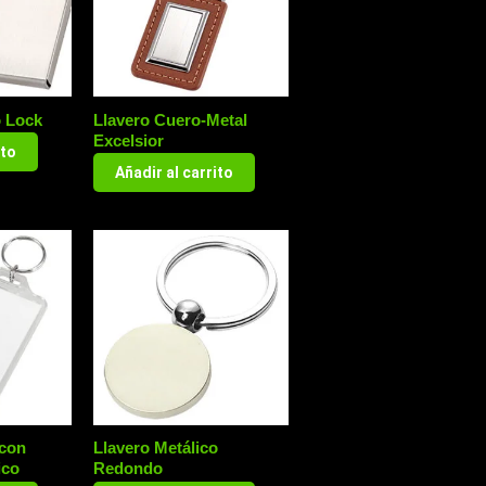
o Lock
Llavero Cuero-Metal
Excelsior
ito
Añadir al carrito
 con
Llavero Metálico
ico
Redondo