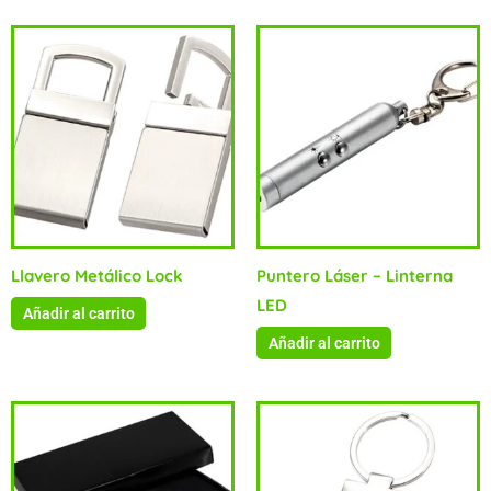
Llavero Metálico Lock
Puntero Láser – Linterna
LED
Añadir al carrito
Añadir al carrito