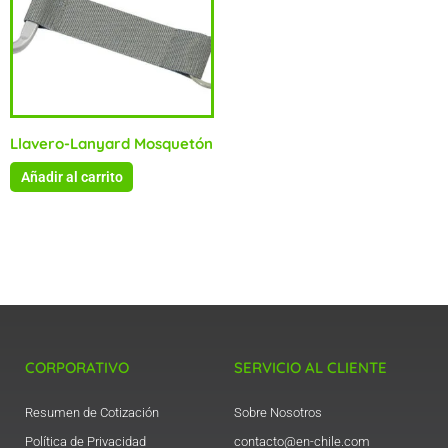
Llavero-Lanyard Mosquetón
Añadir al carrito
CORPORATIVO
SERVICIO AL CLIENTE
Resumen de Cotización
Sobre Nosotros
Política de Privacidad
contacto@en-chile.com