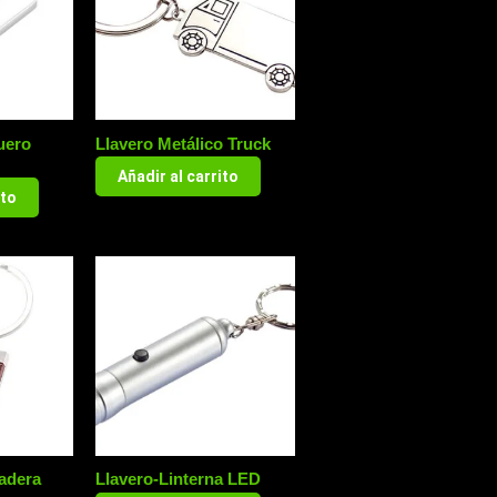
uero
Llavero Metálico Truck
Añadir al carrito
ito
adera
Llavero-Linterna LED