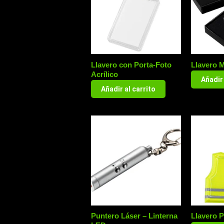
Llavero con Porta-Foto
Llavero M
Acrílico
Añadir 
Añadir al carrito
Puntero Láser – Linterna
Llavero 