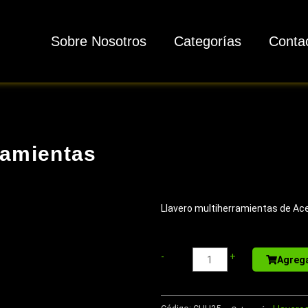
Sobre Nosotros
Categorías
Conta
ramientas
Llavero multiherramientas de Ace
Sport
-
+
Agrega
Bottle
de