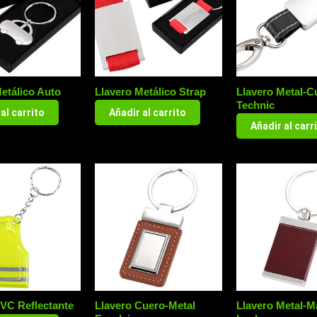
etálico Auto
Llavero Metálico Strap
Llavero Metal-C
Technic
al carrito
Añadir al carrito
Añadir al carr
PVC Reflectante
Llavero Cuero-Metal
Llavero Metal-M