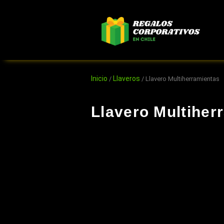
Ir
al
contenido
Inicio
Llaveros
/
/ Llavero Multiherramientas
Llavero Multiher