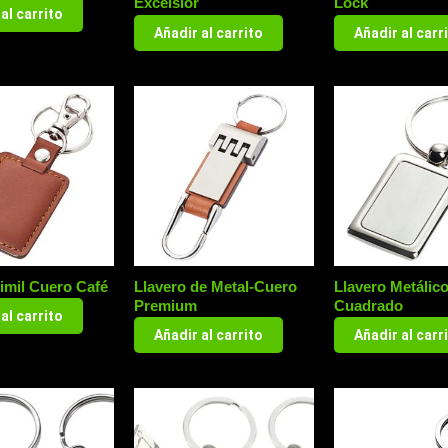
Excelsior
Lock
al carrito
Añadir al carrito
Añadir al carr
imil Cuero Café
Llavero de Metal-Cuero
Llavero Metálic
Premium
Cuadrado
al carrito
Añadir al carrito
Añadir al carr