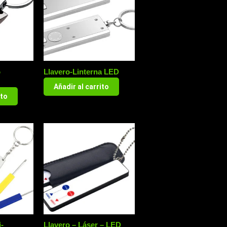
o
Llavero-Linterna LED
Añadir al carrito
ito
-
Llavero – Láser – LED