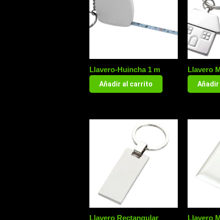
Llavero-Huincha 1 m
Llavero M
Añadir al carrito
Añadir 
Llavero Rectangular
Llavero M