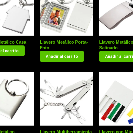
etálico Casa
Llavero Metálico Porta-
Llavero Metálic
Foto
Satinado
al carrito
Añadir al carrito
Añadir al carr
etálico
Llavero Multiherramienta
Llavero con Mini