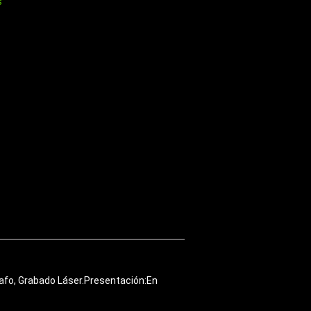
s
rafo, Grabado Láser.Presentación:En