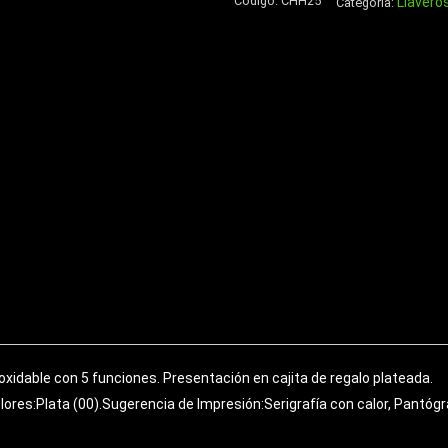
Código:
CHH25
Llavero
Aluminio
Categoría:
750cc
cantidad
xidable con 5 funciones. Presentación en cajita de regalo plateada.
olores:Plata (00).Sugerencia de Impresión:Serigrafía con calor, Pantóg