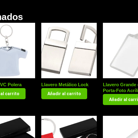
nados
PVC Polera
Llavero Metálico Lock
Llavero Grande
Porta-Foto Acríl
al carrito
Añadir al carrito
Añadir al carr