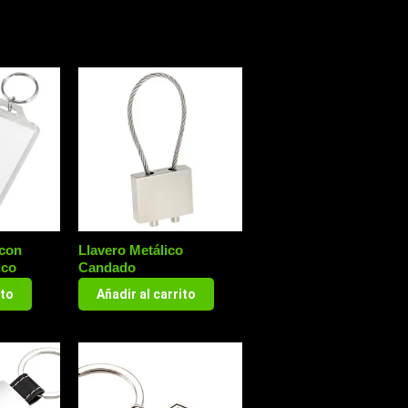
 con
Llavero Metálico
ico
Candado
ito
Añadir al carrito