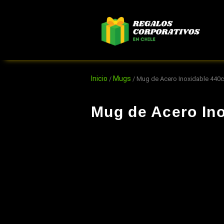
Ir
al
contenido
Inicio
Mugs
/
/ Mug de Acero Inoxidable 440
Mug de Acero In