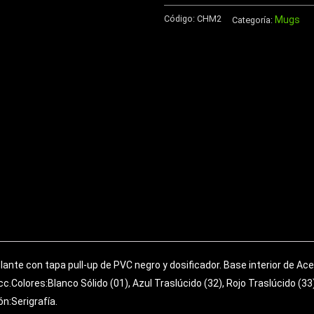
de
Código:
CHM2
Mugs
Aluminio
Categoría:
750cc
cantidad
ante con tapa pull-up de PVC negro y dosificador. Base interior de Acer
Colores:Blanco Sólido (01), Azul Traslúcido (32), Rojo Traslúcido (33)
n:Serigrafía.