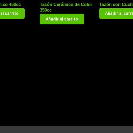
ico 450cc
Tazón Cerámico de Color
Tazón con Cuch
350cc
al carrito
Añadir al carr
Añadir al carrito