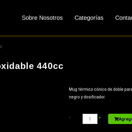
Sobre Nosotros
Categorías
Conta
cc
oxidable 440cc
Mug térmico cónico de doble pare
negro y dosificador.
Sport
-
+
Agrega
Bottle