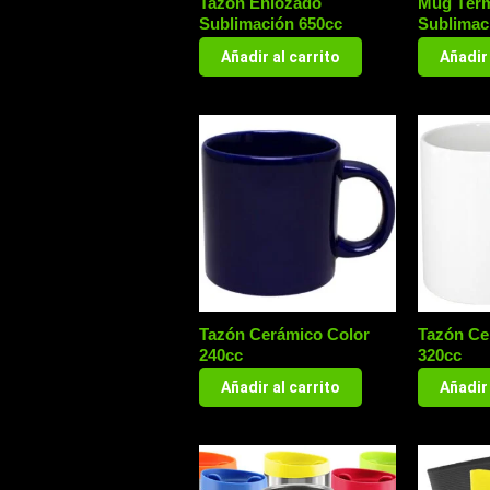
Tazón Enlozado
Mug Térm
Sublimación 650cc
Sublimac
Añadir al carrito
Añadir 
Tazón Cerámico Color
Tazón Ce
240cc
320cc
Añadir al carrito
Añadir 