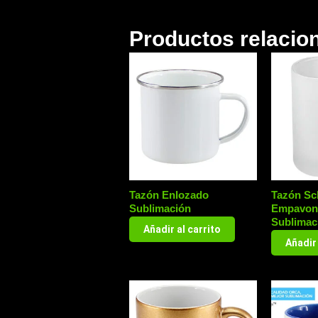
Productos relacio
Tazón Enlozado
Tazón Sc
Sublimación
Empavon
Sublimac
Añadir al carrito
Añadir 