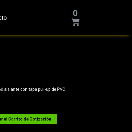
Cart
0
cto
d aislante con tapa pull-up de PVC
r al Carrito de Cotización