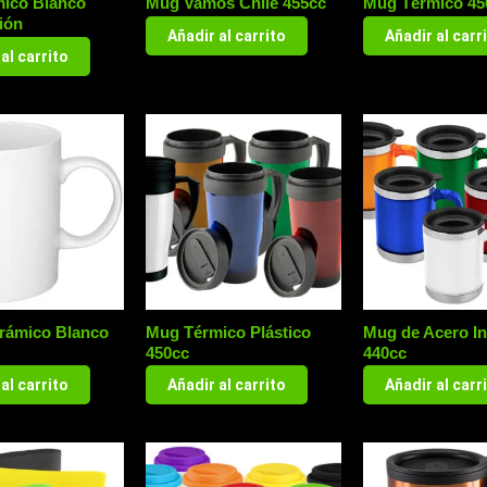
ico Blanco
Mug Vamos Chile 455cc
Mug Térmico 45
ión
Añadir al carrito
Añadir al carr
al carrito
rámico Blanco
Mug Térmico Plástico
Mug de Acero In
450cc
440cc
al carrito
Añadir al carrito
Añadir al carr