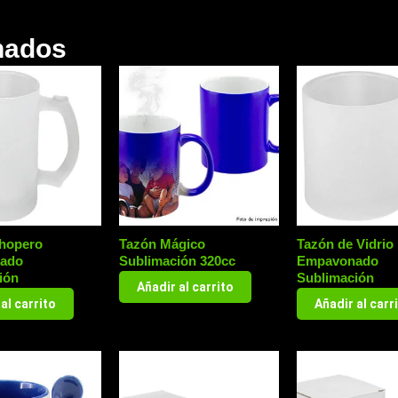
nados
hopero
Tazón Mágico
Tazón de Vidrio
ado
Sublimación 320cc
Empavonado
ión
Sublimación
Añadir al carrito
al carrito
Añadir al carr