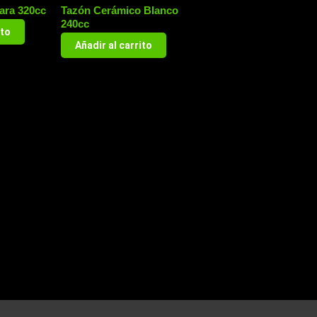
ara 320cc
Tazón Cerámico Blanco
240cc
ito
Añadir al carrito