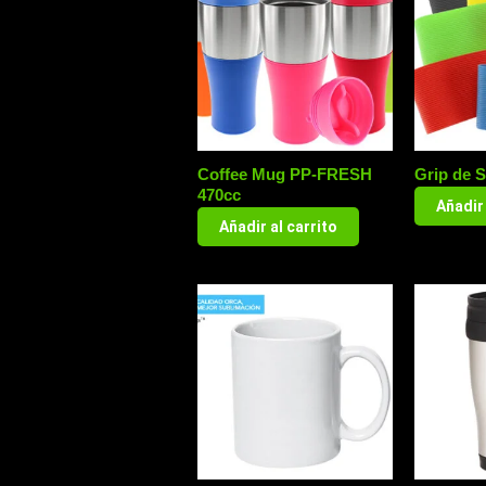
Coffee Mug PP-FRESH
Grip de S
470cc
Añadir 
Añadir al carrito