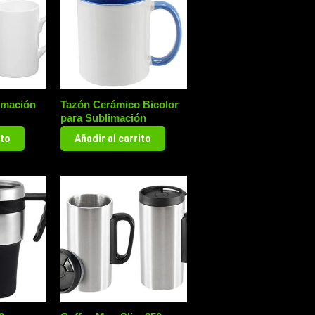
imación
Tazón Cerámico Bicolor
para Sublimación
ito
Añadir al carrito