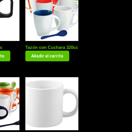
c
Tazón con Cuchara 320cc
ito
Añadir al carrito