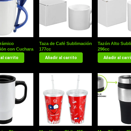
rámico
Taza de Café Sublimación
Tazón Alto Subl
ión con Cuchara
177cc
296cc
al carrito
Añadir al carrito
Añadir al carr