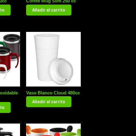
0cc
Coffee Mug Slim 250 cc
ito
Añadir al carrito
oxidable
Vaso Blanco Cloud 480cc
Añadir al carrito
ito