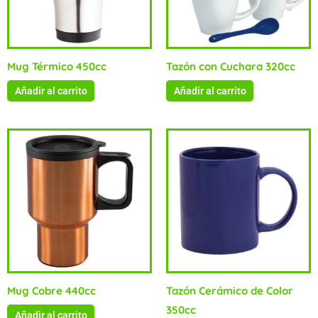
Mug Térmico 450cc
Tazón con Cuchara 320cc
Añadir al carrito
Añadir al carrito
Mug Cobre 440cc
Tazón Cerámico de Color
350cc
Añadir al carrito