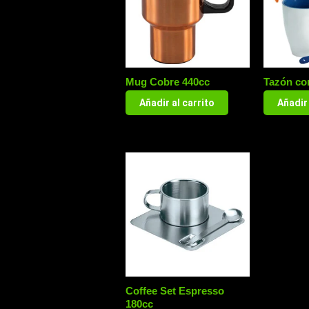
Mug Cobre 440cc
Tazón co
Añadir al carrito
Añadir 
Coffee Set Espresso
180cc