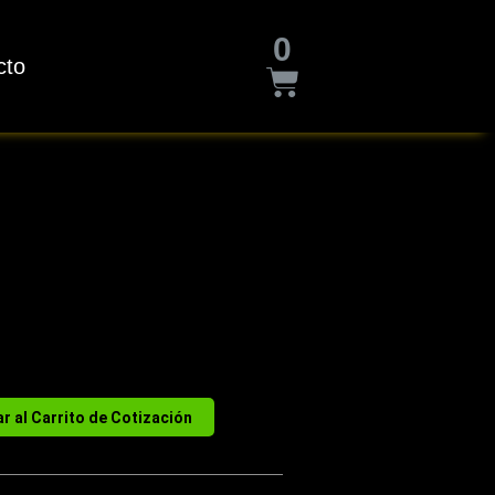
Cart
0
cto
r al Carrito de Cotización