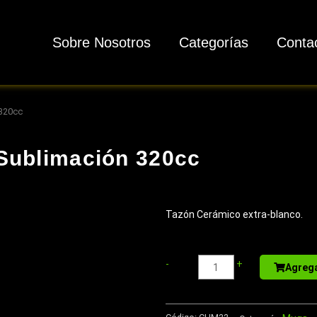
Sobre Nosotros
Categorías
Conta
320cc
Sublimación 320cc
Tazón Cerámico extra-blanco.
Libreta
-
+
Agrega
-
Memo