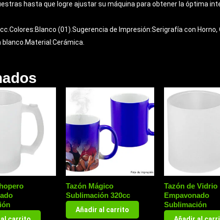
tras hasta que logre ajustar su máquina para obtener la óptima inte
c.Colores:Blanco (01).Sugerencia de Impresión:Serigrafía con Horno, 
 blanco.Material:Cerámica.
nados
hopero
Tazón Mágico
Tazón de Vidrio
ado
Sublimación 320cc
Empavonado
ión
Sublimación
Añadir al carrito
al carrito
Añadir al carr