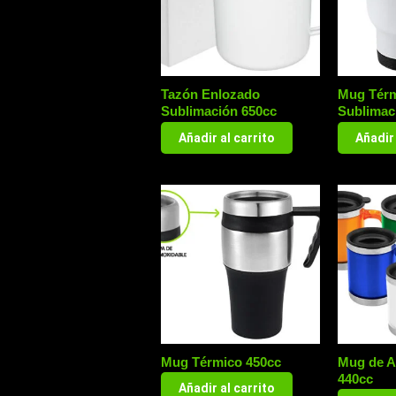
Tazón Enlozado
Mug Térm
Sublimación 650cc
Sublimac
Añadir al carrito
Añadir 
Mug Térmico 450cc
Mug de A
440cc
Añadir al carrito