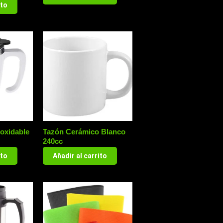
ito
oxidable
Tazón Cerámico Blanco
240cc
ito
Añadir al carrito