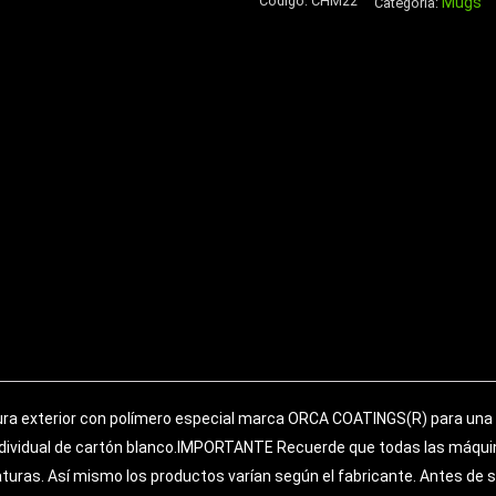
Código:
CHM22
Mugs
de
Categoría:
Eco-
Cuero
cantidad
ra exterior con polímero especial marca ORCA COATINGS(R) para una 
individual de cartón blanco.IMPORTANTE Recuerde que todas las máquin
turas. Así mismo los productos varían según el fabricante. Antes de 