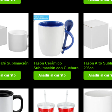
Café Sublimación
Tazón Cerámico
Tazón Alto Subl
Sublimación con Cuchara
296cc
al carrito
Añadir al carrito
Añadir al carr