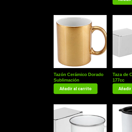
Tazón Cerámico Dorado
Taza de 
Sublimación
177cc
Añadir al carrito
Añadir 