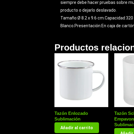
siempre debe hacer pruebas sobre mues
producto o dejarlo deslavado.
Tamaño:Ø 8.2 x 9.6 cm.Capacidad:320 c
Blanco.Presentación:En caja de cartón
Productos relacio
Tazón Enlozado
Tazón Sc
Sublimación
Empavon
Sublimac
Añadir al carrito
Añadir 