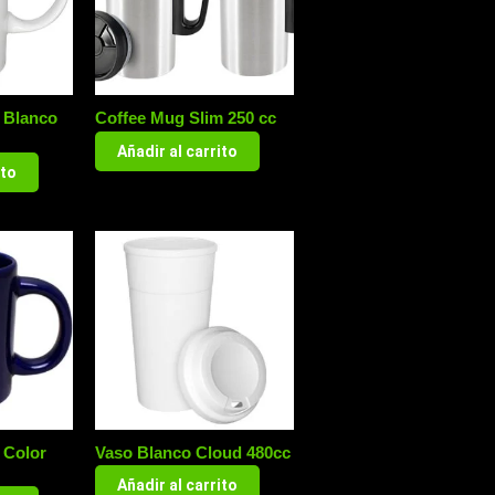
 Blanco
Coffee Mug Slim 250 cc
Añadir al carrito
ito
 Color
Vaso Blanco Cloud 480cc
Añadir al carrito