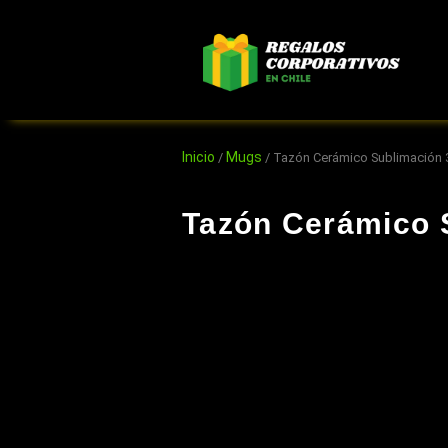
Ir
al
contenido
Inicio
Mugs
/
/ Tazón Cerámico Sublimación 
Tazón Cerámico 