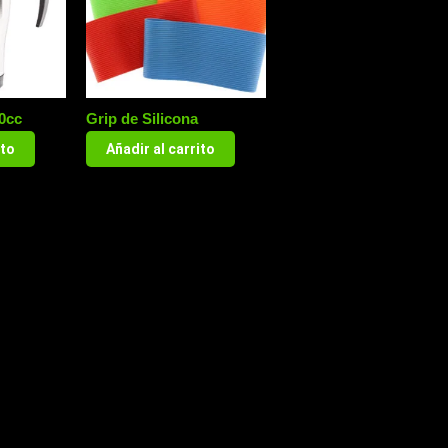
0cc
Grip de Silicona
ito
Añadir al carrito