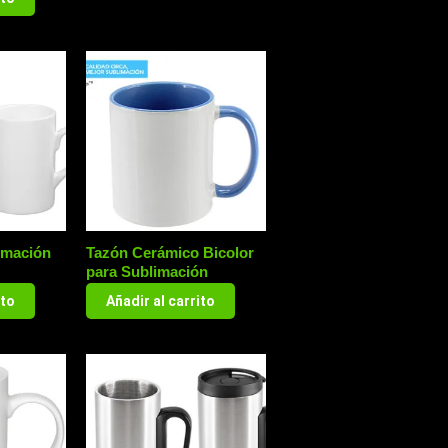
imación
Tazón Cerámico Bicolor
para Sublimación
ito
Añadir al carrito