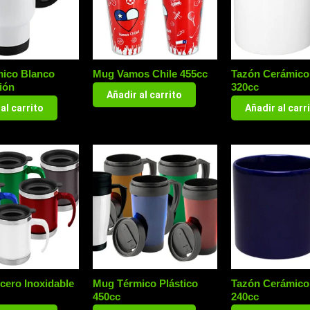
ico Blanco
Mug Vamos Chile 455cc
Tazón Cerámico
ión
320cc
Añadir al carrito
al carrito
Añadir al carr
cero Inoxidable
Mug Térmico Plástico
Tazón Cerámico
450cc
240cc