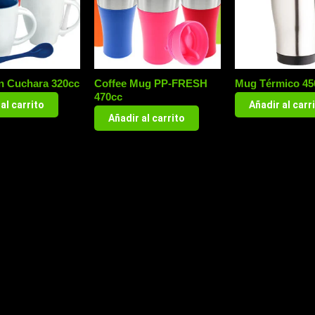
n Cuchara 320cc
Coffee Mug PP-FRESH
Mug Térmico 45
470cc
al carrito
Añadir al carr
Añadir al carrito