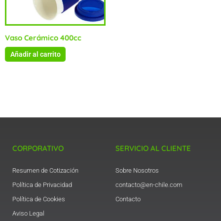
Vaso Cerámico 400cc
Añadir al carrito
CORPORATIVO
SERVICIO AL CLIENTE
Resumen de Cotización
Sobre Nosotros
Política de Privacidad
contacto@en-chile.com
Política de Cookies
Contacto
Aviso Legal