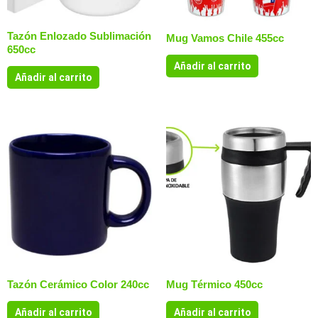
Tazón Enlozado Sublimación
Mug Vamos Chile 455cc
650cc
Añadir al carrito
Añadir al carrito
Tazón Cerámico Color 240cc
Mug Térmico 450cc
Añadir al carrito
Añadir al carrito