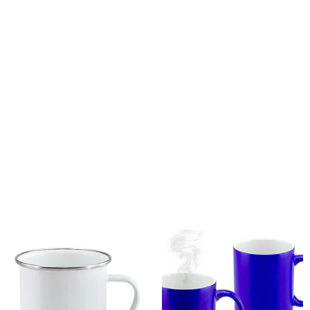
siempre debe hacer pruebas sobre muestras hasta que
logre ajustar su máquina para obtener la óptima intensidad
del color y no quemar el producto o dejarlo deslavado.
Tamaño:Ø 8 x 9.4 cm.Capacidad:320 ccColores:Azul
Paquete de Vela (02), Rojo (03), Naranjo (04), Negro (08),
Verde Claro (15).Sugerencia de Impresión:Sublimación,
Serigrafía CON HORNO, Calco.Material:Cerámica.
Productos relacionados