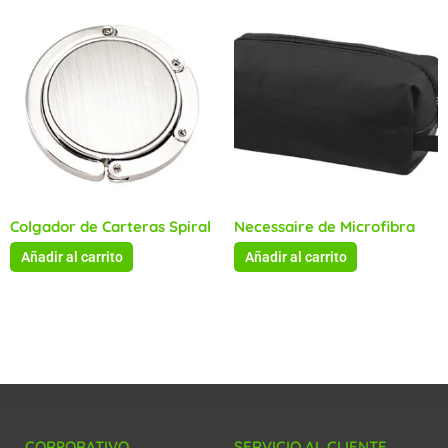
Colgador de Carteras Spiral
Necessaire de Microfibra
Añadir al carrito
Añadir al carrito
CORPORATIVO
SERVICIO AL CLIENTE