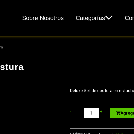
Sobre Nosotros
Categorías
Con
ra
stura
Deluxe Set de costura en estuche
Memo
-
+
Agrega
Set
Ecológico