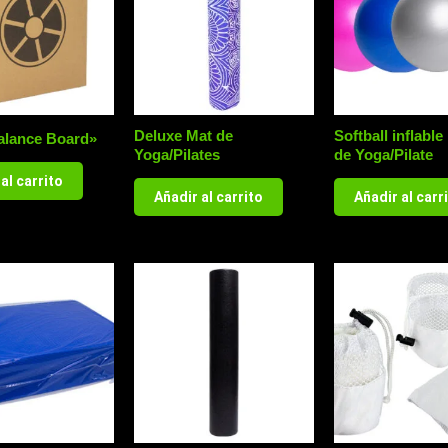
Deluxe Mat de
Softball inflabl
alance Board»
Yoga/Pilates
de Yoga/Pilate
al carrito
Añadir al carrito
Añadir al carr