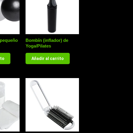
e pequeño
Bombín (inflador) de
Yoga/Pilates
ito
Añadir al carrito