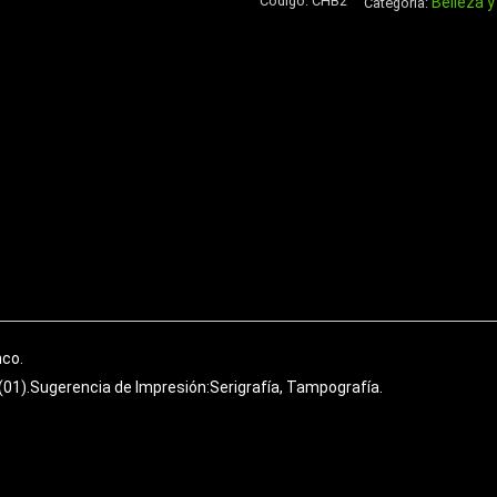
Código:
CHB2
Belleza y
cantidad
Categoría:
nco.
(01).Sugerencia de Impresión:Serigrafía, Tampografía.