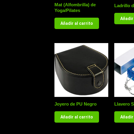
Mat (Alfombrilla) de
Ladrillo 
Yoga/Pilates
Añadir 
Añadir al carrito
Joyero de PU Negro
Llavero 
Añadir al carrito
Añadir 