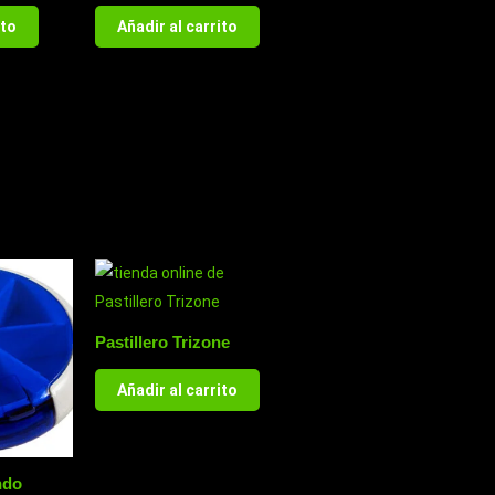
ito
Añadir al carrito
Pastillero Trizone
Añadir al carrito
ndo