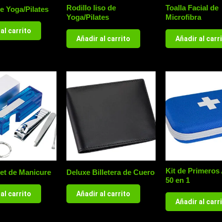
Rodillo liso de
Toalla Facial de
de Yoga/Pilates
Yoga/Pilates
Microfibra
al carrito
Añadir al carrito
Añadir al carr
Kit de Primeros 
Set de Manicure
Deluxe Billetera de Cuero
50 en 1
al carrito
Añadir al carrito
Añadir al carr