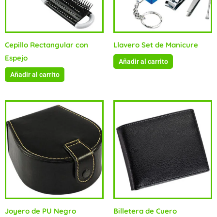
Cepillo Rectangular con
Llavero Set de Manicure
Espejo
Añadir al carrito
Añadir al carrito
Joyero de PU Negro
Billetera de Cuero