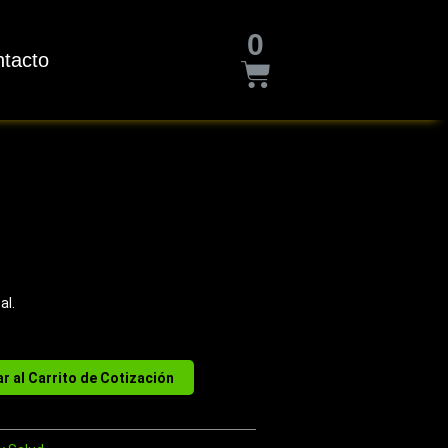
Cart
0
tacto
al.
r al Carrito de Cotización