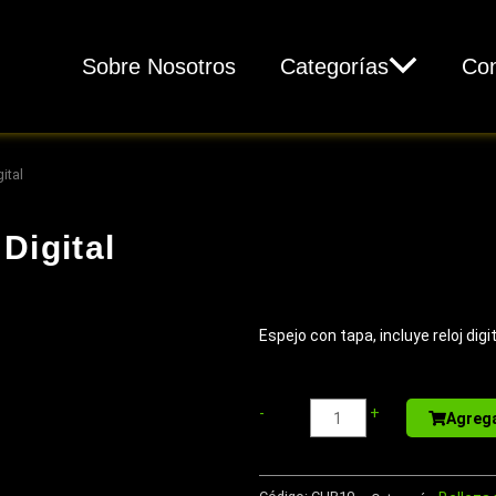
Sobre Nosotros
Categorías
Con
ital
Digital
Espejo con tapa, incluye reloj digit
Caja
-
+
Agrega
autoarmable
con