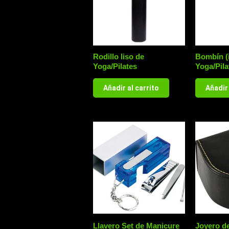
Rodillo liso de
Bombín (i
Yoga/Pilates
Yoga/Pila
Añadir al carrito
Añadir 
Llavero Set de Manicure
Joyero d