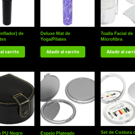
nflador) de
Deluxe Mat de
Toalla Facial de
tes
Yoga/Pilates
Microfibra
al carrito
Añadir al carrito
Añadir al carr
Set de Costura 
e PU Negro
Espejo Plateado