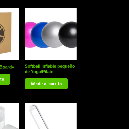
Softball inflable pequeño
 Board»
de Yoga/Pilate
ito
Añadir al carrito