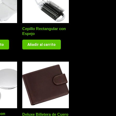
Cepillo Rectangular con
Espejo
ito
Añadir al carrito
con
Deluxe Billetera de Cuero