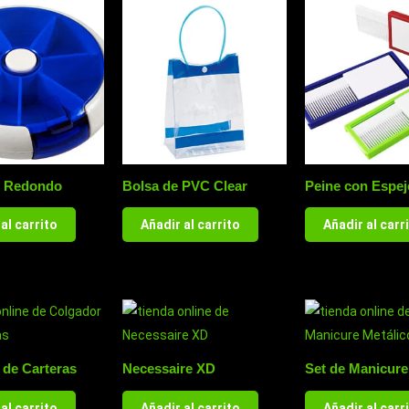
ro Redondo
Bolsa de PVC Clear
Peine con Espej
al carrito
Añadir al carrito
Añadir al carr
 de Carteras
Necessaire XD
Set de Manicure
al carrito
Añadir al carrito
Añadir al carr