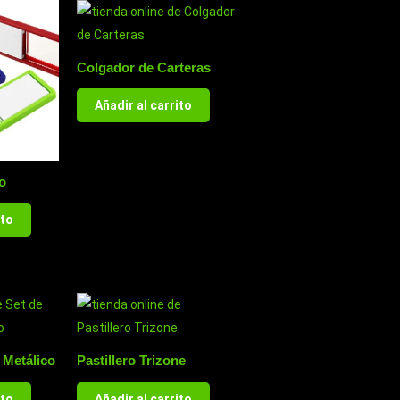
Colgador de Carteras
Añadir al carrito
o
ito
 Metálico
Pastillero Trizone
ito
Añadir al carrito