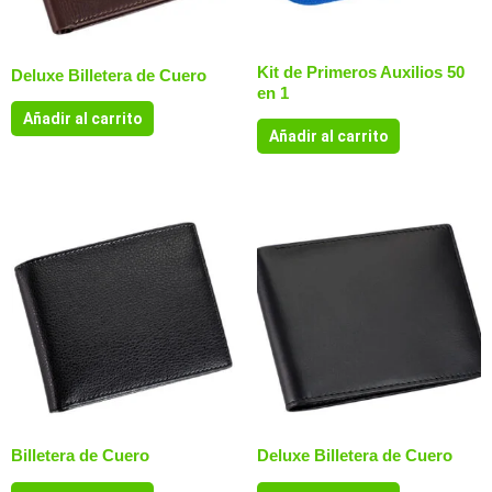
Kit de Primeros Auxilios 50
Deluxe Billetera de Cuero
en 1
Añadir al carrito
Añadir al carrito
Billetera de Cuero
Deluxe Billetera de Cuero