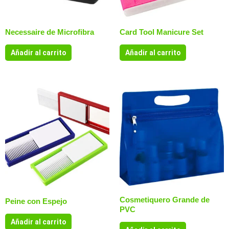
Necessaire de Microfibra
Card Tool Manicure Set
Añadir al carrito
Añadir al carrito
Cosmetiquero Grande de
Peine con Espejo
PVC
Añadir al carrito