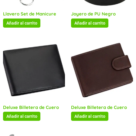
Llavero Set de Manicure
Joyero de PU Negro
Añadir al carrito
Añadir al carrito
Deluxe Billetera de Cuero
Deluxe Billetera de Cuero
Añadir al carrito
Añadir al carrito