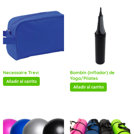
Necessaire Trevi
Bombín (inflador) de
Yoga/Pilates
Añadir al carrito
Añadir al carrito