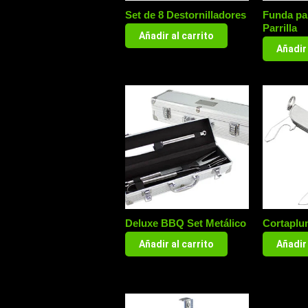
Set de 8 Destornilladores
Funda pa
Parrilla
Añadir al carrito
Añadir 
Deluxe BBQ Set Metálico
Cortaplu
Añadir al carrito
Añadir 