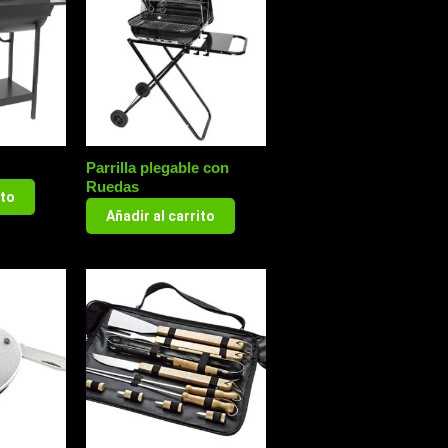
Parrilla plegable con
Ruedas
ito
Añadir al carrito