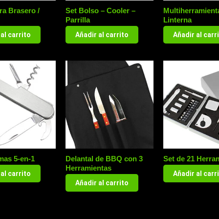
ra Brasero /
Set Bolso – Cooler –
Multiherramient
Parrilla
Linterna
al carrito
Añadir al carrito
Añadir al carr
mas 5-en-1
Delantal de BBQ con 3
Set de 21 Herra
Herramientas
al carrito
Añadir al carr
Añadir al carrito