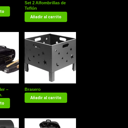
Set 2 Alfombrillas de
Teflón
ito
Añadir al carrito
ler –
Brasero
m.
Añadir al carrito
ito