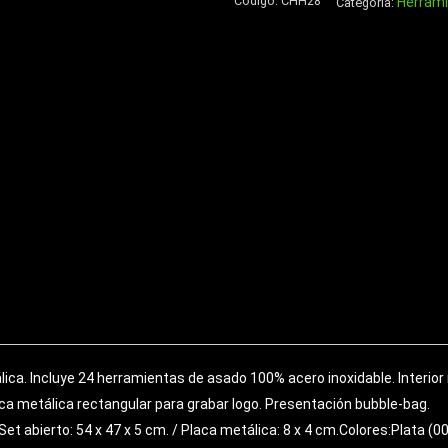
Código:
CHH28
Herram
de
Categoría:
Eco-
Cuero
cantidad
ca. Incluye 24 herramientas de asado 100% acero inoxidable. Interior 
laca metálica rectangular para grabar logo. Presentación bubble-bag.
Set abierto: 54 x 47 x 5 cm. / Placa metálica: 8 x 4 cm.Colores:Plata 