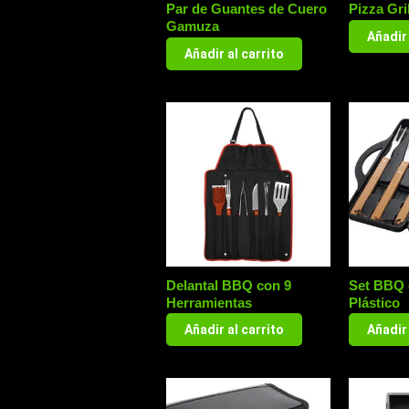
Par de Guantes de Cuero
Pizza Gri
Gamuza
Añadir 
Añadir al carrito
Delantal BBQ con 9
Set BBQ 
Herramientas
Plástico
Añadir al carrito
Añadir 