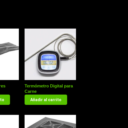
res
Termómetro Digital para
Carne
ito
Añadir al carrito