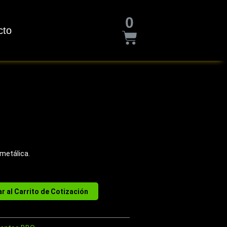
Cart
0
cto
metálica.
r al Carrito de Cotización