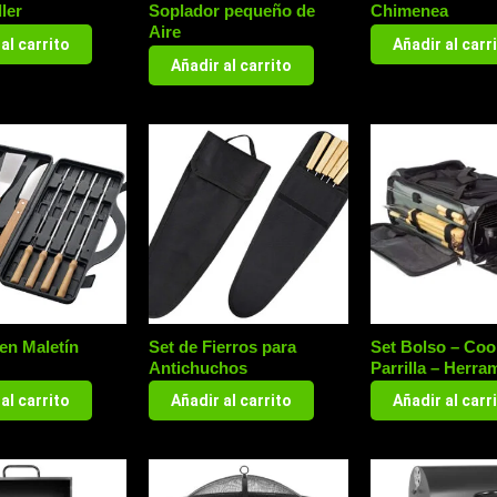
ller
Soplador pequeño de
Chimenea
Aire
al carrito
Añadir al carr
Añadir al carrito
en Maletín
Set de Fierros para
Set Bolso – Coo
Antichuchos
Parrilla – Herra
al carrito
Añadir al carrito
Añadir al carr