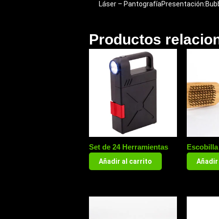
Láser – PantografíaPresentación:Bubb
Productos relacio
Set de 24 Herramientas
Escobilla
Añadir al carrito
Añadir 