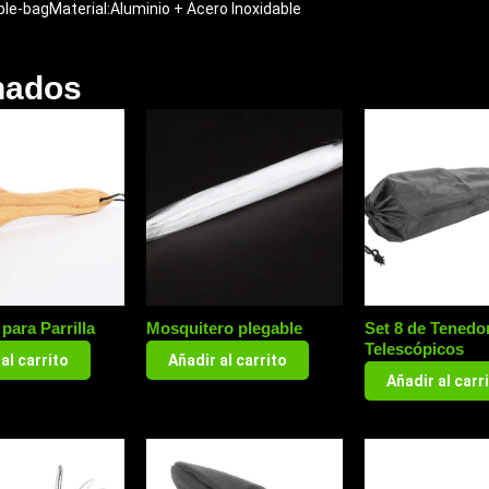
le-bagMaterial:Aluminio + Acero Inoxidable
nados
 para Parrilla
Mosquitero plegable
Set 8 de Tenedo
Telescópicos
al carrito
Añadir al carrito
Añadir al carr