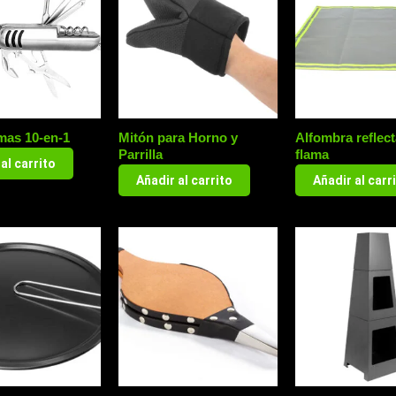
mas 10-en-1
Mitón para Horno y
Alfombra reflect
Parrilla
flama
al carrito
Añadir al carrito
Añadir al carr