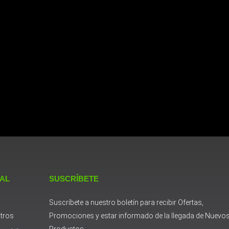
 AL
SUSCRÍBETE
Suscríbete a nuestro boletín para recibir Ofertas,
tros
Promociones y estar informado de la llegada de Nuevo
Productos.