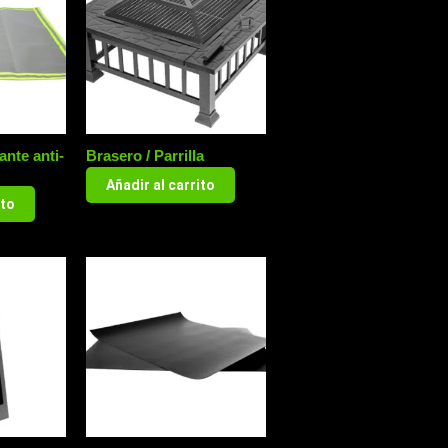
ante anti-
Brasero / Parrilla
Añadir al carrito
ito