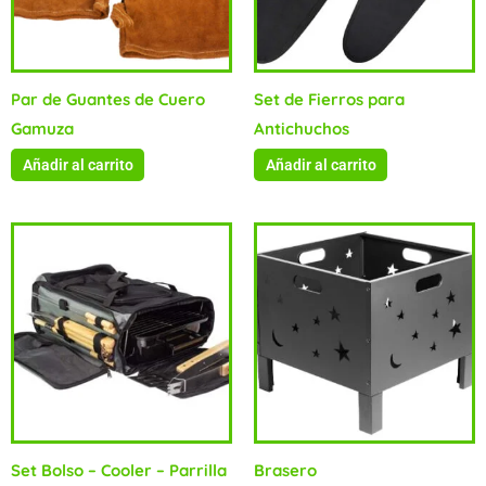
Par de Guantes de Cuero
Set de Fierros para
Gamuza
Antichuchos
Añadir al carrito
Añadir al carrito
Set Bolso – Cooler – Parrilla
Brasero