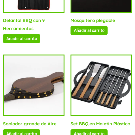
Delantal BBQ con 9
Mosquitero plegable
Herramientas
Añadir al carrito
Añadir al carrito
Soplador grande de Aire
Set BBQ en Maletín Plástico
Añadir al carrito
Añadir al carrito