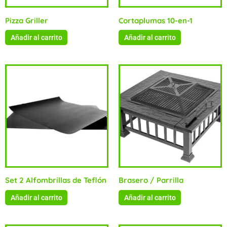
Pizza Griller
Cortaplumas 10-en-1
Añadir al carrito
Añadir al carrito
Set 2 Alfombrillas de Teflón
Brasero / Parrilla
Añadir al carrito
Añadir al carrito