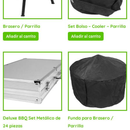
Brasero / Parrilla
Set Bolso – Cooler – Parrilla
Añadir al carrito
Añadir al carrito
Deluxe BBQ Set Metálico de
Funda para Brasero /
24 piezas
Parrilla