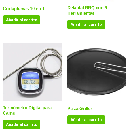
Delantal BBQ con 9
Cortaplumas 10-en-1
Herramientas
Añadir al carrito
Añadir al carrito
Termómetro Digital para
Pizza Griller
Carne
Añadir al carrito
Añadir al carrito