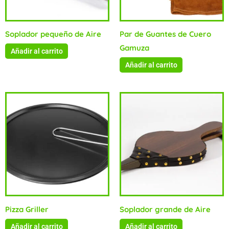
Soplador pequeño de Aire
Par de Guantes de Cuero
Gamuza
Añadir al carrito
Añadir al carrito
Pizza Griller
Soplador grande de Aire
Añadir al carrito
Añadir al carrito