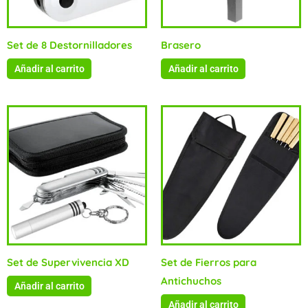
Set de 8 Destornilladores
Brasero
Añadir al carrito
Añadir al carrito
Set de Supervivencia XD
Set de Fierros para
Antichuchos
Añadir al carrito
Añadir al carrito