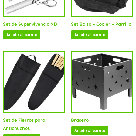
Set de Supervivencia XD
Set Bolso – Cooler – Parrilla
Añadir al carrito
Añadir al carrito
Set de Fierros para
Brasero
Antichuchos
Añadir al carrito