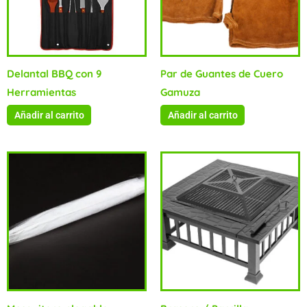
Delantal BBQ con 9
Par de Guantes de Cuero
Herramientas
Gamuza
Añadir al carrito
Añadir al carrito