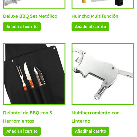
Deluxe BBQ Set Metálico
Huincha Multifunción
Añadir al carrito
Añadir al carrito
Delantal de BBQ con 3
Multiherramienta con
Herramientas
Linterna
Añadir al carrito
Añadir al carrito