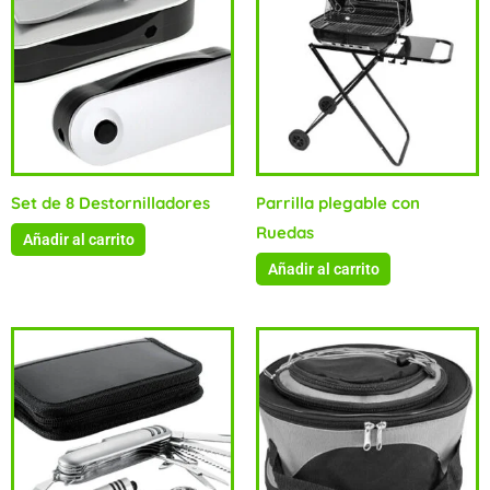
Set de 8 Destornilladores
Parrilla plegable con
Ruedas
Añadir al carrito
Añadir al carrito