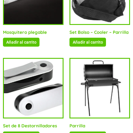
Mosquitero plegable
Set Bolso – Cooler – Parrilla
Añadir al carrito
Añadir al carrito
Set de 8 Destornilladores
Parrilla