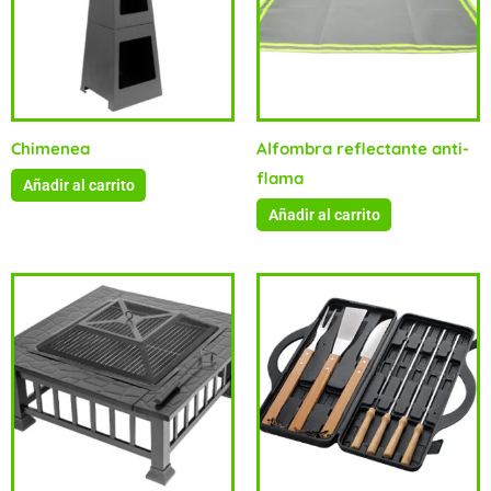
Chimenea
Alfombra reflectante anti-
flama
Añadir al carrito
Añadir al carrito