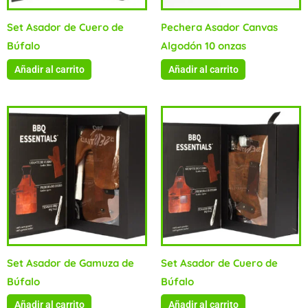
Set Asador de Cuero de
Pechera Asador Canvas
Búfalo
Algodón 10 onzas
Añadir al carrito
Añadir al carrito
Set Asador de Gamuza de
Set Asador de Cuero de
Búfalo
Búfalo
Añadir al carrito
Añadir al carrito