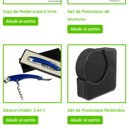
Caja de Madera para Vino
Set de Posavasos de
Aluminio
Añadir al carrito
Añadir al carrito
Descorchador 3 en 1
Set de Posavasos Redondos
Añadir al carrito
Añadir al carrito