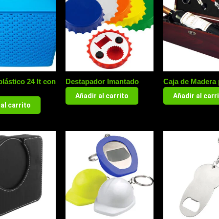
lástico 24 lt con
Destapador Imantado
Caja de Madera 
Añadir al carrito
Añadir al carr
al carrito