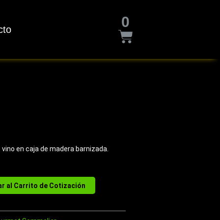
Cart
0
cto
 vino en caja de madera barnizada.
r al Carrito de Cotización