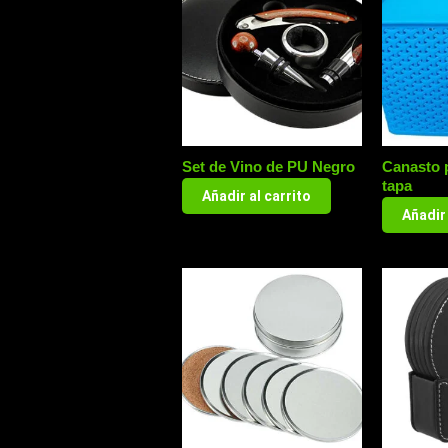
Set de Vino de PU Negro
Canasto p
tapa
Añadir al carrito
Añadir 