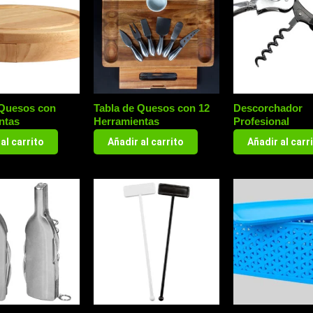
 Quesos con
Tabla de Quesos con 12
Descorchador
ntas
Herramientas
Profesional
al carrito
Añadir al carrito
Añadir al carr