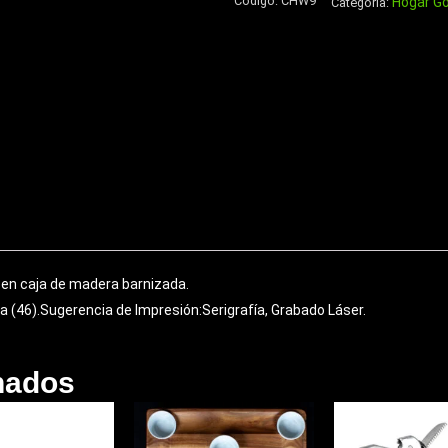
Código:
CHW9
Hogar G
de
Categoría:
Eco-
Cuero
cantidad
 en caja de madera barnizada.
 (46).Sugerencia de Impresión:Serigrafía, Grabado Láser.
nados