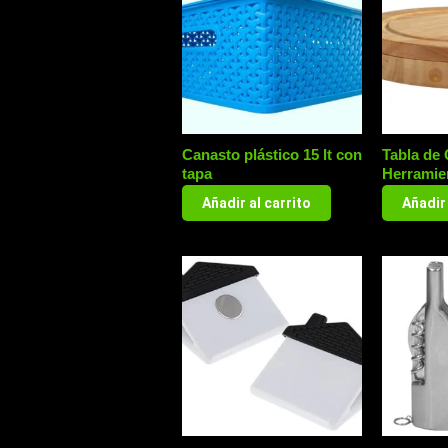
Canasto plástico 15 lt con
Tabla de
tapa
Herramie
Añadir al carrito
Añadir 