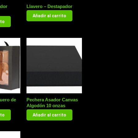
ador
Llavero – Destapador
Añadir al carrito
ito
uero de
Pechera Asador Canvas
Algodón 10 onzas
ito
Añadir al carrito