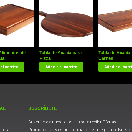
Alimentos de
Tabla de Acacia para
Tabla de Acacia
ual
Pizza
Carnes
al carrito
Añadir al carrito
Añadir al carr
 AL
SUSCRÍBETE
Suscríbete a nuestro boletín para recibir Ofertas,
tros
Promociones y estar informado de la llegada de Nuevo