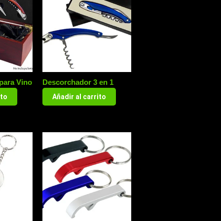
para Vino
Descorchador 3 en 1
ito
Añadir al carrito