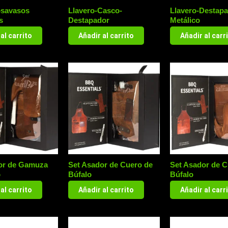
osavasos
Llavero-Casco-
Llavero-Destap
s
Destapador
Metálico
al carrito
Añadir al carrito
Añadir al carr
or de Gamuza
Set Asador de Cuero de
Set Asador de C
o
Búfalo
Búfalo
al carrito
Añadir al carrito
Añadir al carr