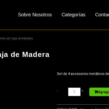
Sobre Nosotros
Categorías
Conta
 Vino en Caja de Madera
aja de Madera
Set de 4 accesorios metálicos de
Libreta
-
+
Agrega
-
Memo