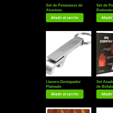
Set de Posavasos de
Set de P
Aluminio
Redondo
Añadir al carrito
Añadir 
Llavero-Destapador
Set Asad
Plateado
de Búfal
Añadir al carrito
Añadir 