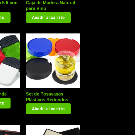
 5 lt con
Caja de Madera Natural
para Vino
ito
Añadir al carrito
nde
Set de Posavasos
Plásticos Redondos
ito
Añadir al carrito