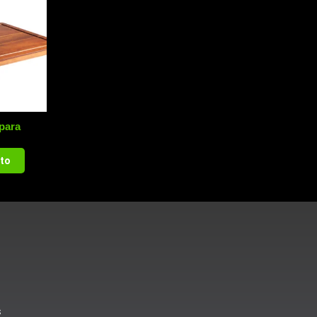
 para
ito
s