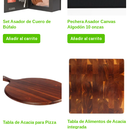
Set Asador de Cuero de
Pechera Asador Canvas
Búfalo
Algodón 10 onzas
Añadir al carrito
Añadir al carrito
Tabla de Alimentos de Acacia
Tabla de Acacia para Pizza
integrada