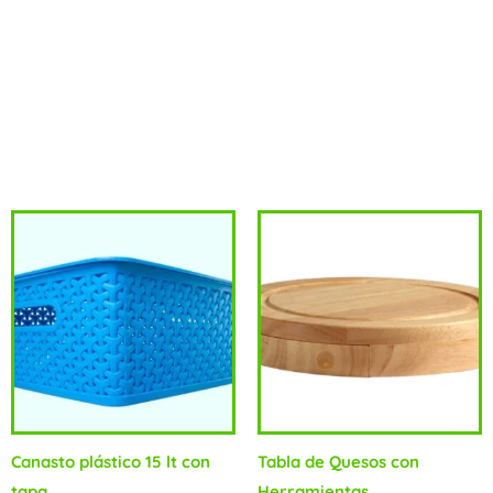
(11)Sugerencia de Impresión:Serigrafía, Grabado
Láser.Presentación:Caja de Cartón corrugado color natural,
reciclable, con corte y cierre tipo caja de Pizza.Material:100%
madera natural y acero inxidable
Productos relacionados
Canasto plástico 15 lt con
Tabla de Quesos con
tapa
Herramientas