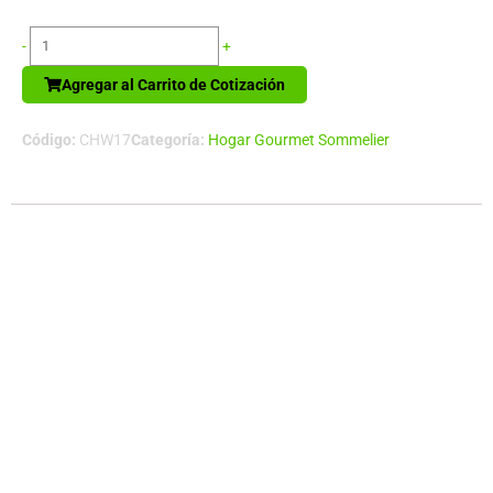
Memo
-
+
Set
Agregar al Carrito de Cotización
Ecológico
cantidad
Código:
CHW17
Categoría:
Hogar Gourmet Sommelier
Descripción
Espectacular tabla de madera sólida de ACACIA, con doble
canal para picoteo, gran espacio central para quesos.
Contiene 3 posillos de loza blanca para salsas + 6 cuchillos
para cortar quesos + 6 tenedores pinchos de queso, de Acero
inoxidable , en 2 compartimentos inferiores retráctiles. Madera
trabajada y acabada en máquina, de forma 100% regular, con
superficies y cantos lisos y suaves, para una mayor higiene y
comodidad al momento de cortar y servir los quesos.
Tamaño:40 x 32 x 4.5 cm.Peso:3.2 kgColores:Natural