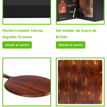
Pechera Asador Canvas
Set Asador de Cuero de
Algodón 10 onzas
Búfalo
Añadir al carrito
Añadir al carrito