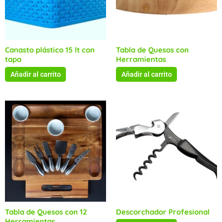
Canasto plástico 15 lt con
Tabla de Quesos con
tapa
Herramientas
Añadir al carrito
Añadir al carrito
Tabla de Quesos con 12
Descorchador Profesional
Herramientas