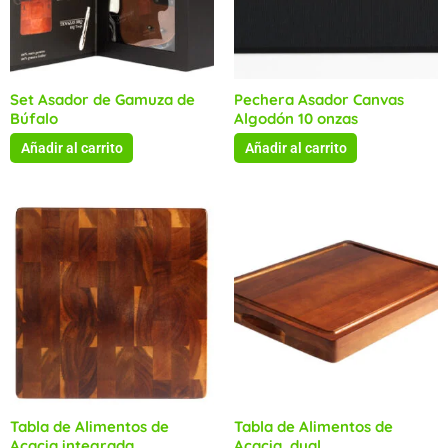
Set Asador de Gamuza de
Pechera Asador Canvas
Búfalo
Algodón 10 onzas
Añadir al carrito
Añadir al carrito
Tabla de Alimentos de
Tabla de Alimentos de
Acacia integrada
Acacia, dual