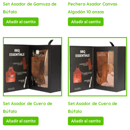
Set Asador de Gamuza de
Pechera Asador Canvas
Búfalo
Algodón 10 onzas
Añadir al carrito
Añadir al carrito
Set Asador de Cuero de
Set Asador de Cuero de
Búfalo
Búfalo
Añadir al carrito
Añadir al carrito