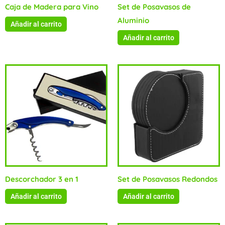
Caja de Madera para Vino
Set de Posavasos de
Aluminio
Añadir al carrito
Añadir al carrito
Descorchador 3 en 1
Set de Posavasos Redondos
Añadir al carrito
Añadir al carrito