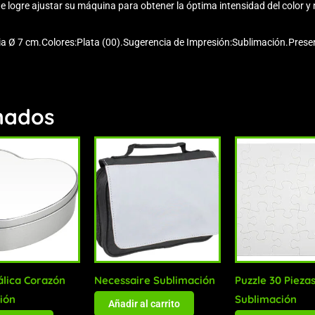
logre ajustar su máquina para obtener la óptima intensidad del color y 
a Ø 7 cm.Colores:Plata (00).Sugerencia de Impresión:Sublimación.Presen
nados
álica Corazón
Necessaire Sublimación
Puzzle 30 Pieza
ión
Sublimación
Añadir al carrito