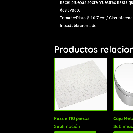
hacer pruebas sobre muestras hasta que 
deslavado.
Tamaño:Plato Ø 10.7 cm / Circunferenci
Inoxidable cromado.
Productos relacio
Puzzle 110 piezas
Caja Met
Sublimación
Sublimac