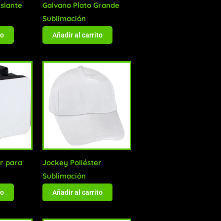
islante
Galvano Plato Grande
Sublimación
to
Añadir al carrito
r para
Jockey Poliéster
Sublimación
to
Añadir al carrito