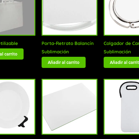
tilizable
Porta-Retrato Balancín
Colgador de Ca
Sublimación
Sublimación
al carrito
Añadir al carrito
Añadir al carri