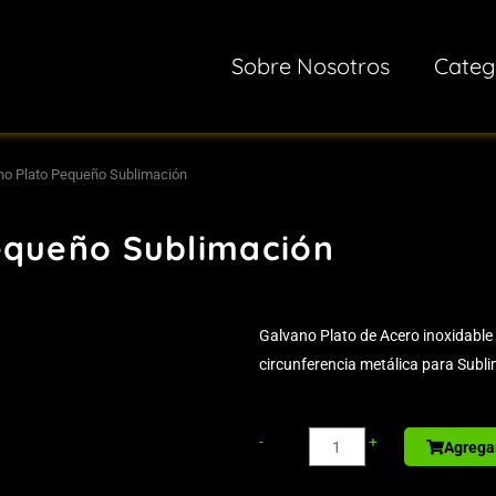
Sobre Nosotros
Categ
no Plato Pequeño Sublimación
equeño Sublimación
Galvano Plato de Acero inoxidab
circunferencia metálica para Subl
Basurero
-
+
Agregar
para