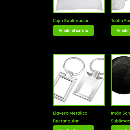
Cojín Sublimación
Toalla Fa
Añadir al carrito
Añadir 
Llavero Metálico
Imán 5c
Rectangular
Sublimac