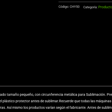
Vehículo
Código:
CHY50
Producto
de
Categoría:
TNT
cantidad
mado tamaño pequeño, con circunferencia metálica para Sublimación. Pre
l plástico protector antes de sublimar.Recuerde que todas las máquinas 
ras. Así mismo los productos varían según el fabricante. Antes de subli