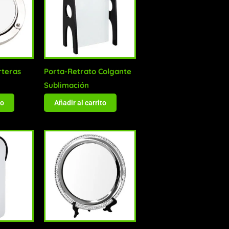
rteras
Porta-Retrato Colgante
Sublimación
to
Añadir al carrito