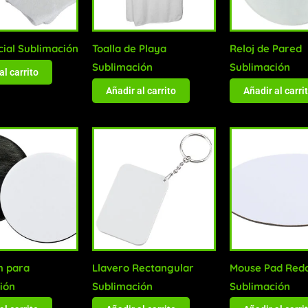
cial Sublimación
Toalla de Playa
Reloj de Pared
Sublimación
Sublimación
al carrito
Añadir al carrito
Añadir al carri
m para
Llavero Rectangular
Mouse Pad Red
ión
Sublimación
Sublimación