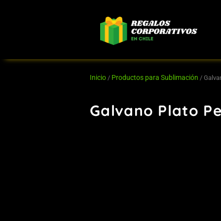
Ir
al
contenido
Inicio
Productos para Sublimación
/
/ Galva
Galvano Plato P