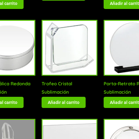
al carrito
Añadir al carri
álica Redonda
Trofeo Cristal
Porta-Retrato 
ión
Sublimación
Sublimación
al carrito
Añadir al carrito
Añadir al carri