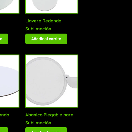
Llavero Redondo
Sublimación
to
Añadir al carrito
ondo
Abanico Plegable para
Sublimación