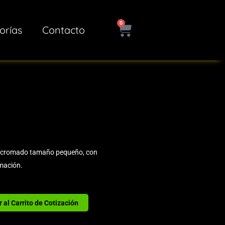
0
Cart
orías
Contacto
le cromado tamaño pequeño, con
imación.
 al Carrito de Cotización