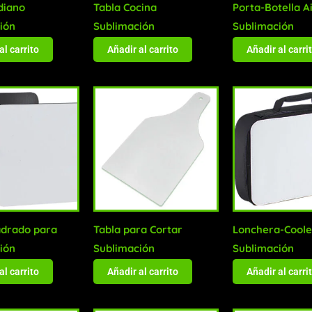
diano
Tabla Cocina
Porta-Botella A
ión
Sublimación
Sublimación
al carrito
Añadir al carrito
Añadir al carri
drado para
Tabla para Cortar
Lonchera-Coole
ión
Sublimación
Sublimación
al carrito
Añadir al carrito
Añadir al carri