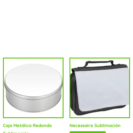
Tamaño:20 x 32 x 13 cm aprox / Bolsita: 10 x 11 cm
aprox.Talla:Única Adulto.Colores:Blanco (01), Azul (02), Rojo
(03).Sugerencia de Impresión:Serigrafía, Sublimación (sólo en
visera y bolsita).Material:Poliéster.
Productos relacionados
Caja Metálica Redonda
Necessaire Sublimación