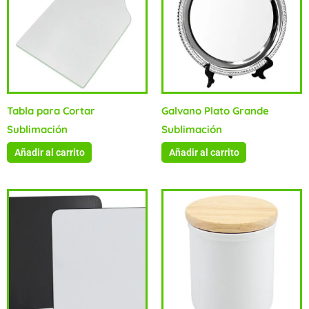
Tabla para Cortar
Galvano Plato Grande
Sublimación
Sublimación
Añadir al carrito
Añadir al carrito