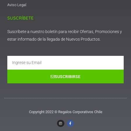
Aviso Legal
SUSCRÍBETE
Suscríbete a nuestro boletín para recibir Ofertas, Promociones y
estar informado de la llegada de Nuevos Productos.
Email
SUSCRIBIRSE
Copyright 2022 © Regalos Corporativos Chile
I
F
n
a
s
c
t
e