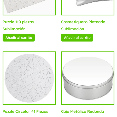
Puzzle 110 piezas
Cosmetiquero Plateado
Sublimación
Sublimación
Añadir al carrito
Añadir al carrito
Puzzle Circular 41 Piezas
Caja Metálica Redonda