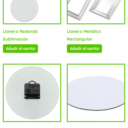
Llavero Redondo
Llavero Metálico
Sublimación
Rectangular
Añadir al carrito
Añadir al carrito