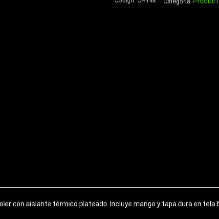
Código:
CHY48
Product
de
Categoría:
Eco-
Cuero
cantidad
ooler con aislante térmico plateado. Incluye mango y tapa dura en tela 