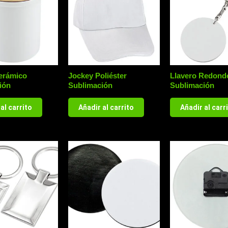
erámico
Jockey Poliéster
Llavero Redond
ión
Sublimación
Sublimación
al carrito
Añadir al carrito
Añadir al carr