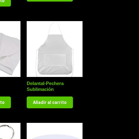
ito
Delantal-Pechera
Sublimación
ito
Añadir al carrito