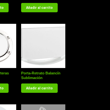
ito
Añadir al carrito
teras
Porta-Retrato Balancín
Sublimación
ito
Añadir al carrito