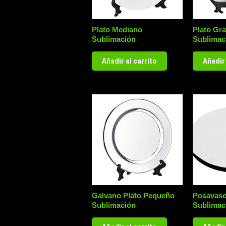
Plato Mediano
Plato Gr
Sublimación
Sublimac
Añadir al carrito
Añadir 
Galvano Plato Pequeño
Posavas
Sublimación
Sublimac