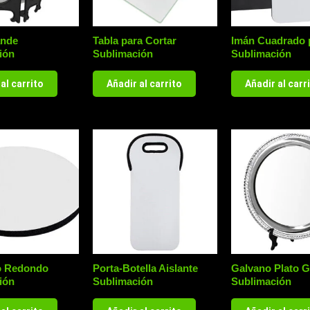
ande
Tabla para Cortar
Imán Cuadrado 
ión
Sublimación
Sublimación
al carrito
Añadir al carrito
Añadir al carr
o Redondo
Porta-Botella Aislante
Galvano Plato 
ión
Sublimación
Sublimación