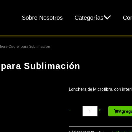
Sobre Nosotros
Categorías
Con
hera-Cooler para Sublimación
 para Sublimación
Lonchera de Microfibra, con inter
Libreta
-
+
Agrega
-
Memo