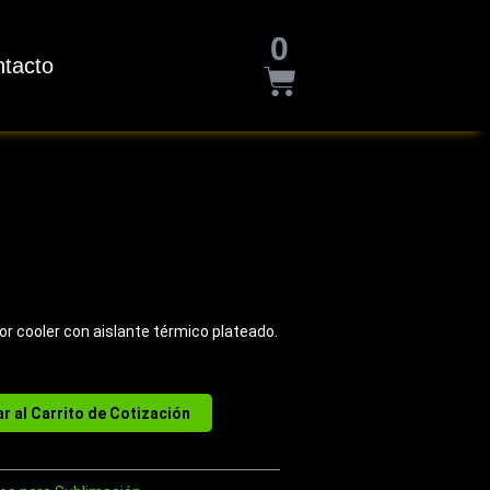
Cart
0
tacto
ior cooler con aislante térmico plateado.
r al Carrito de Cotización