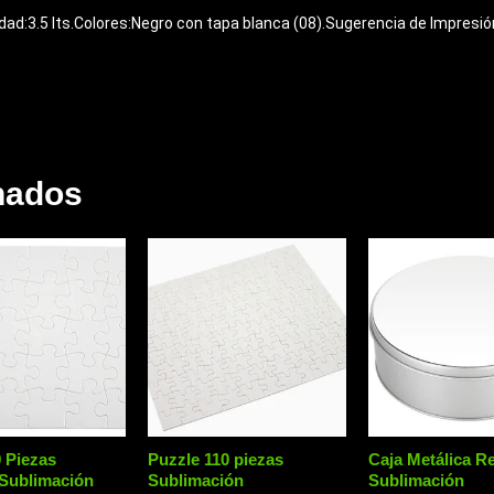
ad:3.5 lts.Colores:Negro con tapa blanca (08).Sugerencia de Impresió
nados
 Piezas
Puzzle 110 piezas
Caja Metálica 
Sublimación
Sublimación
Sublimación